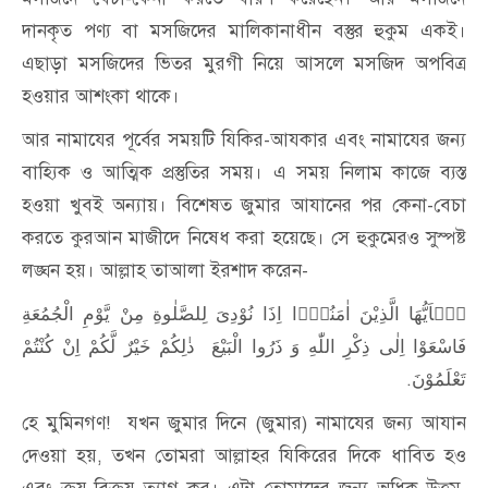
দানকৃত পণ্য বা মসজিদের মালিকানাধীন বস্তুর হুকুম একই।
এছাড়া মসজিদের ভিতর মুরগী নিয়ে আসলে মসজিদ অপবিত্র
হওয়ার আশংকা থাকে।
আর নামাযের পূর্বের সময়টি যিকির-আযকার এবং নামাযের জন্য
বাহ্যিক ও আত্মিক প্রস্তুতির সময়। এ সময় নিলাম কাজে ব্যস্ত
হওয়া খুবই অন্যায়। বিশেষত জুমার আযানের পর কেনা-বেচা
করতে কুরআন মাজীদে নিষেধ করা হয়েছে। সে হুকুমেরও সুস্পষ্ট
লঙ্ঘন হয়। আল্লাহ তাআলা ইরশাদ করেন-
یٰۤاَیُّهَا الَّذِیْنَ اٰمَنُوْۤا اِذَا نُوْدِیَ لِلصَّلٰوةِ مِنْ یَّوْمِ الْجُمُعَةِ
فَاسْعَوْا اِلٰی ذِكْرِ اللّٰهِ وَ ذَرُوا الْبَیْعَ ذٰلِكُمْ خَیْرٌ لَّكُمْ اِنْ كُنْتُمْ
.
تَعْلَمُوْنَ
হে মুমিনগণ! যখন জুমার দিনে (জুমার) নামাযের জন্য আযান
দেওয়া হয়, তখন তোমরা আল্লাহর যিকিরের দিকে ধাবিত হও