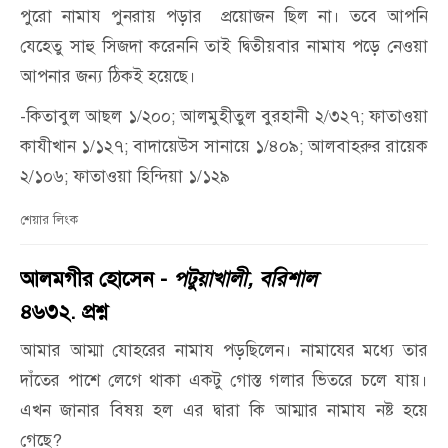
পুরো নামায পুনরায় পড়ার প্রয়োজন ছিল না। তবে আপনি
যেহেতু সাহু সিজদা করেননি তাই দ্বিতীয়বার নামায পড়ে নেওয়া
আপনার জন্য ঠিকই হয়েছে।
-কিতাবুল আছল ১/২০০; আলমুহীতুল বুরহানী ২/৩২৭; ফাতাওয়া
কাযীখান ১/১২৭; বাদায়েউস সানায়ে ১/৪০৯; আলবাহরুর রায়েক
২/১০৬; ফাতাওয়া হিন্দিয়া ১/১২৯
শেয়ার লিংক
আলমগীর হোসেন -
পটুয়াখালী, বরিশাল
৪৬৩২. প্রশ্ন
আমার আম্মা যোহরের নামায পড়ছিলেন। নামাযের মধ্যে তার
দাঁতের পাশে লেগে থাকা একটু গোস্ত গলার ভিতরে চলে যায়।
এখন জানার বিষয় হল এর দ্বারা কি আম্মার নামায নষ্ট হয়ে
গেছে?