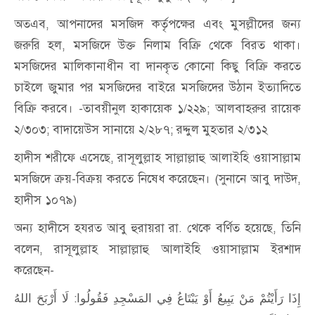
অতএব, আপনাদের মসজিদ কর্তৃপক্ষের এবং মুসল্লীদের জন্য
জরুরি হল, মসজিদে উক্ত নিলাম বিক্রি থেকে বিরত থাকা।
মসজিদের মালিকানাধীন বা দানকৃত কোনো কিছু বিক্রি করতে
চাইলে জুমার পর মসজিদের বাইরে মসজিদের উঠান ইত্যাদিতে
বিক্রি করবে। -তাবয়ীনুল হাকায়েক ১/২২৯; আলবাহরুর রায়েক
২/৩০৩; বাদায়েউস সানায়ে ২/২৮৭; রদ্দুল মুহতার ২/৩১২
হাদীস শরীফে এসেছে, রাসূলুল্লাহ সাল্লাল্লাহু আলাইহি ওয়াসাল্লাম
মসজিদে ক্রয়-বিক্রয় করতে নিষেধ করেছেন। (সুনানে আবু দাউদ,
হাদীস ১০৭৯)
অন্য হাদীসে হযরত আবু হুরায়রা রা. থেকে বর্ণিত হয়েছে, তিনি
বলেন, রাসূলুল্লাহ সাল্লাল্লাহু আলাইহি ওয়াসাল্লাম ইরশাদ
করেছেন-
إِذَا رَأَيْتُمْ مَنْ يَبِيعُ أَوْ يَبْتَاعُ فِي المَسْجِدِ فَقُولُوا: لَا أَرْبَحَ اللهُ