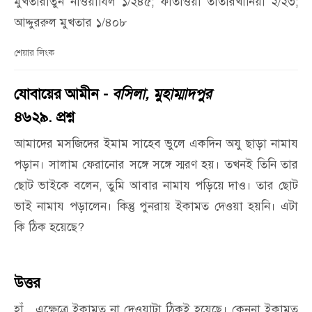
মুখতারাতুন নাওয়াযিল ১/২৪৫; ফাতাওয়া তাতারখানিয়া ২/২৩;
আদ্দুররুল মুখতার ১/৪০৮
শেয়ার লিংক
যোবায়ের আমীন -
বসিলা, মুহাম্মাদপুর
৪৬২৯. প্রশ্ন
আমাদের মসজিদের ইমাম সাহেব ভুলে একদিন অযু ছাড়া নামায
পড়ান। সালাম ফেরানোর সঙ্গে সঙ্গে স্মরণ হয়। তখনই তিনি তার
ছোট ভাইকে বলেন, তুমি আবার নামায পড়িয়ে দাও। তার ছোট
ভাই নামায পড়ালেন। কিন্তু পুনরায় ইকামত দেওয়া হয়নি। এটা
কি ঠিক হয়েছে?
উত্তর
হাঁ, এক্ষেত্রে ইকামত না দেওয়াটা ঠিকই হয়েছে। কেননা ইকামত