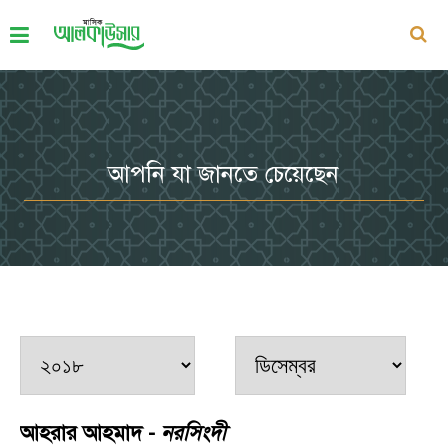
আপনি যা জানতে চেয়েছেন
আহরার আহমাদ -
নরসিংদী