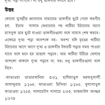
দুআ পড়া লাগবে? না শুধু তাকবীর বললে হবে?
উত্তর
কোনো মুসল্লীর জানাযার নামাযের তাকবীর ছুটে গেলে করণীয়
হল, ইমাম সালাম ফেরানোর পর খাটিয়া উঠানোর আগে
মাসবুক তার ছুটে যাওয়া তাকবীরগুলো বলে নামায শেষ করবে।
এক্ষেত্রে দুআ পড়া আবশ্যক নয়। অবশ্য যদি মৃতের খাটিয়া
উঠানোর আগে আগে দুআ ও তাকবীর উভয়টি পড়ার সময় পাওয়া
যাবে বলে মনে হয় তাহলে পড়বে। আর খাটিয়া উঠিয়ে ফেলার
আশংকা থাকলে দুআ পড়বে না; বরং শুধু তাকবীরগুলো বলে
নিবে।
-ফাতাওয়া তাতারখানিয়া ৩/৫১; হাশিয়াতুশ শুরুমবুলালী
আলাদ্দুরার ১/১৬৪; ফাতাওয়া হিন্দিয়া ১/১৬৫; খুলাসাতুল
ফাতাওয়া ১/২২৩; বাদায়েউস সানায়ে ২/৫৩; মাজমাউল আনহুর
১/২৭৩