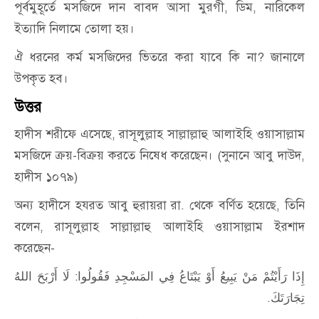
পূর্বমুহূর্তে মসজিদে দান বাবদ আসা মুরগী, ডিম, নারিকেল
ইত্যাদি নিলামে তোলা হয়।
ঐ ধরনের কর্ম মসজিদের ভিতরে করা যাবে কি না? জানালে
উপকৃত হব।
উত্তর
হাদীস শরীফে এসেছে, রাসূলুল্লাহ সাল্লাল্লাহু আলাইহি ওয়াসাল্লাম
মসজিদে ক্রয়-বিক্রয় করতে নিষেধ করেছেন। (সুনানে আবু দাউদ,
হাদীস ১০৭৯)
অন্য হাদীসে হযরত আবু হুরায়রা রা. থেকে বর্ণিত হয়েছে, তিনি
বলেন, রাসূলুল্লাহ সাল্লাল্লাহু আলাইহি ওয়াসাল্লাম ইরশাদ
করেছেন-
إِذَا رَأَيْتُمْ مَنْ يَبِيعُ أَوْ يَبْتَاعُ فِي المَسْجِدِ فَقُولُوا: لَا أَرْبَحَ اللهُ
تِجَارَتَكَ.