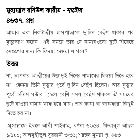
মুহাম্মাদ রবিউল কারীম -
নাটোর
৪৬৩৭. প্রশ্ন
আমার এক নিকটাত্মীয় হাসপাতালে দু’দিন বেহুঁশ থাকার পর
মৃত্যুবরণ করেন। এই সময়ে তার যে নামাযগুলো ছুটে গিয়েছে
সেগুলোর জন্য কি ফিদয়া দেওয়া লাগবে?
উত্তর
না, আপনার আত্মীয়ের উক্ত দুই দিনের নামাযের ফিদয়া দিতে হবে
না। কেননা তিনি মৃত্যুর পূর্বে দু’দিন বেহুঁশ ছিলেন। আর মৃত্যুর
পূর্বে চব্বিশ ঘণ্টার চেয়ে বেশি সময় বেহুঁশ থাকলে ঐ সময়ের
ছুটে যাওয়া নামায মাফ হয়ে যায়। তার কাযা বা কাফফারা কিছুই
দিতে হয় না।
-মুসান্নাফে ইবনে আবী শাইবাহ, বর্ণনা ৬৬৫৪; কিতাবুল আছল
১/১৯০; আলমুহীতুল বুরহানী ৩/৩১; শরহুল মুনয়া পৃ. ২৬৩