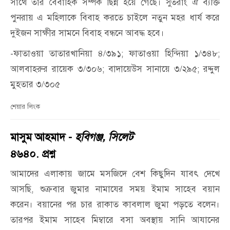
সাথে তার বৈবাহিক সম্পর্ক ছিন্ন হয়ে গেছে। সুতরাং ঐ ব্যক্তি
পুনরায় এ মহিলাকে বিবাহ করতে চাইলে নতুন মহর ধার্য করে
দুইজন সাক্ষীর সামনে বিবাহ বন্ধনে আবদ্ধ হবে।
-ফাতাওয়া তাতারখানিয়া ৪/৩৯১; ফাতাওয়া হিন্দিয়া ১/৩৪৮;
আলবাহরুর রায়েক ৩/৩০৬; বাদায়েউস সানায়ে ৩/২৯৫; রদ্দুল
মুহতার ৩/৩০৫
শেয়ার লিংক
মাসুম আহমাদ -
হবিগঞ্জ, সিলেট
৪৬৪০. প্রশ্ন
আমাদের এলাকায় জামে মসজিদে বেশ কিছুদিন যাবৎ দেখে
আসছি, শুক্রবার জুমার নামাযের সময় ইমাম সাহেব বয়ান
করেন। বয়ানের পর চার রাকাত কাবলাল জুমা পড়তে বলেন।
তারপর ইমাম সাহেব মিম্বারে বসা অবস্থায় সানি আযানের