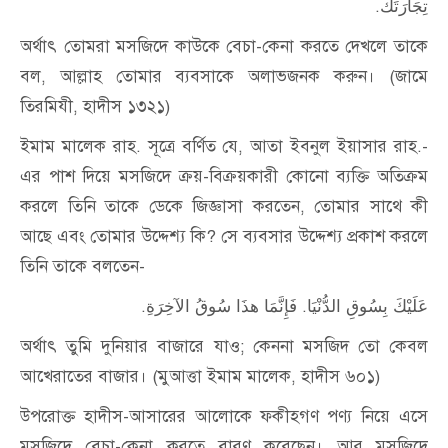
.
تِجَارَتَكَ
অর্থাৎ তোমরা মসজিদে কাউকে বেচা-কেনা করতে দেখলে তাকে
বল, আল্লাহ তোমার ব্যবসাকে অলাভজনক করুন। (জামে
তিরমিযী, হাদীস ১৩২১)
ইমাম মালেক রাহ. সূত্রে বর্ণিত যে, আতা ইবনুল ইয়াসার রাহ.-
এর পাশ দিয়ে মসজিদে ক্রয়-বিক্রয়কারী কোনো ব্যক্তি অতিক্রম
করলে তিনি তাকে ডেকে জিজ্ঞাসা করতেন, তোমার সাথে কী
আছে এবং তোমার উদ্দেশ্য কি? সে ব্যবসার উদ্দেশ্য প্রকাশ করলে
তিনি তাকে বলতেন-
.
عَلَيْكَ بِسُوقِ الدُّنْيَا. فَإِنَّمَا هذَا سُوقُ الآخِرَةِ
অর্থাৎ তুমি দুনিয়ার বাজারে যাও; কেননা মসজিদ তো কেবল
আখেরাতের বাজার। (মুআত্তা ইমাম মালেক, হাদীস ৬০১)
উপরোক্ত হাদীস-আসারের আলোকে ফকীহগণ পণ্য নিয়ে এসে
মসজিদে বেচা-কেনা করতে বারণ করেছেন। আর মসজিদে