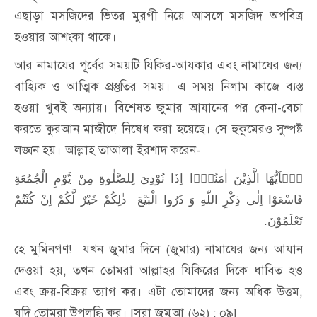
এছাড়া মসজিদের ভিতর মুরগী নিয়ে আসলে মসজিদ অপবিত্র
হওয়ার আশংকা থাকে।
আর নামাযের পূর্বের সময়টি যিকির-আযকার এবং নামাযের জন্য
বাহ্যিক ও আত্মিক প্রস্তুতির সময়। এ সময় নিলাম কাজে ব্যস্ত
হওয়া খুবই অন্যায়। বিশেষত জুমার আযানের পর কেনা-বেচা
করতে কুরআন মাজীদে নিষেধ করা হয়েছে। সে হুকুমেরও সুস্পষ্ট
লঙ্ঘন হয়। আল্লাহ তাআলা ইরশাদ করেন-
یٰۤاَیُّهَا الَّذِیْنَ اٰمَنُوْۤا اِذَا نُوْدِیَ لِلصَّلٰوةِ مِنْ یَّوْمِ الْجُمُعَةِ
فَاسْعَوْا اِلٰی ذِكْرِ اللّٰهِ وَ ذَرُوا الْبَیْعَ ذٰلِكُمْ خَیْرٌ لَّكُمْ اِنْ كُنْتُمْ
تَعْلَمُوْنَ.
হে মুমিনগণ! যখন জুমার দিনে (জুমার) নামাযের জন্য আযান
দেওয়া হয়, তখন তোমরা আল্লাহর যিকিরের দিকে ধাবিত হও
এবং ক্রয়-বিক্রয় ত্যাগ কর। এটা তোমাদের জন্য অধিক উত্তম,
যদি তোমরা উপলব্ধি কর। [সূরা জুমুআ (৬২) : ০৯]