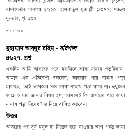
-ফাতাওয়া খানিয়া ১/৩৮; আততাজনীস ওয়াল মাযীদ ১/১৪৭;
বাদায়েউস সানায়ে ১/১২৫; হালবাতুল মুজাল্লী ১/৩৭৭; শরহুল
মুনয়াহ, পৃ. ১৩২
শেয়ার লিংক
মুহাম্মাদ আবদুর রহিম -
বরিশাল
৪৬২৭. প্রশ্ন
একদিন আমি আসরের পরে মসজিদে কাযা নামায পড়ছিলাম।
আমার এক প্রতিবেশী বললেন, আছরের পরে নামায পড়া
মাকরূহ। তাই আসরের পরে কাযা নামায পড়া যাবে না। হুযুরের
কাছে আমার জানার বিষয় হল, আসলেই কি আসরের পরে কাযা
নামায পড়া নিষেধ? জানিয়ে বাধিত করবেন।
উত্তর
আসরের পর সূর্য হলুদ বা নিস্তেজ হয়ে যাওয়ার আগ পর্যন্ত কাযা