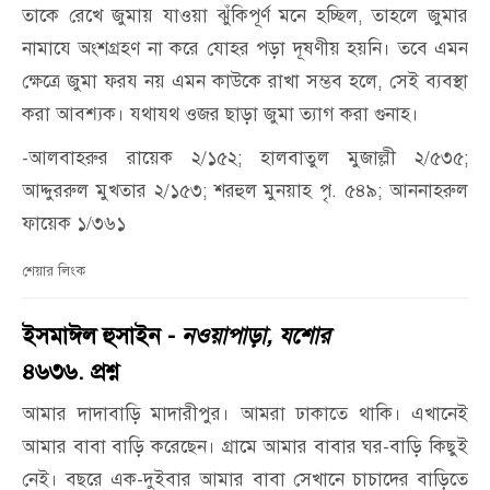
তাকে রেখে জুমায় যাওয়া ঝুঁকিপূর্ণ মনে হচ্ছিল, তাহলে জুমার
নামাযে অংশগ্রহণ না করে যোহর পড়া দূষণীয় হয়নি। তবে এমন
ক্ষেত্রে জুমা ফরয নয় এমন কাউকে রাখা সম্ভব হলে, সেই ব্যবস্থা
করা আবশ্যক। যথাযথ ওজর ছাড়া জুমা ত্যাগ করা গুনাহ।
-আলবাহরুর রায়েক ২/১৫২; হালবাতুল মুজাল্লী ২/৫৩৫;
আদ্দুররুল মুখতার ২/১৫৩; শরহুল মুনয়াহ পৃ. ৫৪৯; আননাহরুল
ফায়েক ১/৩৬১
শেয়ার লিংক
ইসমাঈল হুসাইন -
নওয়াপাড়া, যশোর
৪৬৩৬. প্রশ্ন
আমার দাদাবাড়ি মাদারীপুর। আমরা ঢাকাতে থাকি। এখানেই
আমার বাবা বাড়ি করেছেন। গ্রামে আমার বাবার ঘর-বাড়ি কিছুই
নেই। বছরে এক-দুইবার আমার বাবা সেখানে চাচাদের বাড়িতে