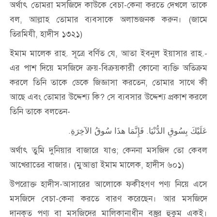
অর্থাৎ তোমরা মসজিদে কাউকে বেচা-কেনা করতে দেখলে তাকে
বল, আল্লাহ তোমার ব্যবসাকে অলাভজনক করুন। (জামে
তিরমিযী, হাদীস ১৩২১)
ইমাম মালেক রাহ. সূত্রে বর্ণিত যে, আতা ইবনুল ইয়াসার রাহ.-
এর পাশ দিয়ে মসজিদে ক্রয়-বিক্রয়কারী কোনো ব্যক্তি অতিক্রম
করলে তিনি তাকে ডেকে জিজ্ঞাসা করতেন, তোমার সাথে কী
আছে এবং তোমার উদ্দেশ্য কি? সে ব্যবসার উদ্দেশ্য প্রকাশ করলে
তিনি তাকে বলতেন-
عَلَيْكَ بِسُوقِ الدُّنْيَا. فَإِنَّمَا هذَا سُوقُ الآخِرَةِ.
অর্থাৎ তুমি দুনিয়ার বাজারে যাও; কেননা মসজিদ তো কেবল
আখেরাতের বাজার। (মুআত্তা ইমাম মালেক, হাদীস ৬০১)
উপরোক্ত হাদীস-আসারের আলোকে ফকীহগণ পণ্য নিয়ে এসে
মসজিদে বেচা-কেনা করতে বারণ করেছেন। আর মসজিদে
দানকৃত পণ্য বা মসজিদের মালিকানাধীন বস্তুর হুকুম একই।