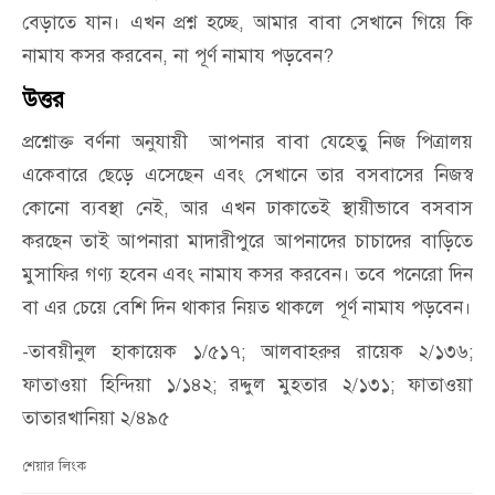
বেড়াতে যান। এখন প্রশ্ন হচ্ছে, আমার বাবা সেখানে গিয়ে কি
নামায কসর করবেন, না পূর্ণ নামায পড়বেন?
উত্তর
প্রশ্নোক্ত বর্ণনা অনুযায়ী আপনার বাবা যেহেতু নিজ পিত্রালয়
একেবারে ছেড়ে এসেছেন এবং সেখানে তার বসবাসের নিজস্ব
কোনো ব্যবস্থা নেই, আর এখন ঢাকাতেই স্থায়ীভাবে বসবাস
করছেন তাই আপনারা মাদারীপুরে আপনাদের চাচাদের বাড়িতে
মুসাফির গণ্য হবেন এবং নামায কসর করবেন। তবে পনেরো দিন
বা এর চেয়ে বেশি দিন থাকার নিয়ত থাকলে পূর্ণ নামায পড়বেন।
-তাবয়ীনুল হাকায়েক ১/৫১৭; আলবাহরুর রায়েক ২/১৩৬;
ফাতাওয়া হিন্দিয়া ১/১৪২; রদ্দুল মুহতার ২/১৩১; ফাতাওয়া
তাতারখানিয়া ২/৪৯৫
শেয়ার লিংক