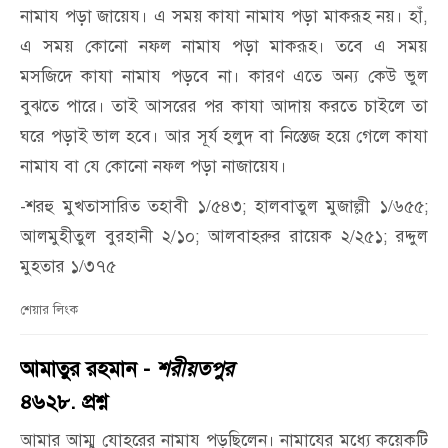
নামায পড়া জায়েয। এ সময় কাযা নামায পড়া মাকরূহ নয়। হাঁ,
এ সময় কোনো নফল নামায পড়া মাকরূহ। তবে এ সময়
মসজিদে কাযা নামায পড়বে না। কারণ এতে অন্য কেউ ভুল
বুঝতে পারে। তাই আসরের পর কাযা আদায় করতে চাইলে তা
ঘরে পড়াই ভাল হবে। আর সূর্য হলুদ বা নিস্তেজ হয়ে গেলে কাযা
নামায বা যে কোনো নফল পড়া নাজায়েয।
-শরহু মুখতাসারিত তহাবী ১/৫৪৩; হালবাতুল মুজাল্লী ১/৬৫৫;
আলমুহীতুল বুরহানী ২/১০; আলবাহরুর রায়েক ২/২৫১; রদ্দুল
মুহতার ১/৩৭৫
শেয়ার লিংক
আমাতুর রহমান -
শরীয়তপুর
৪৬২৮. প্রশ্ন
আমার আম্মু যোহরের নামায পড়ছিলেন। নামাযের মধ্যে কয়েকটি