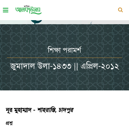
শিক্ষা পরামর্শ
জুমাদাল উলা-১৪৩৩ || এপ্রিল-২০১২
নূর মুহাম্মাদ -
শাহরাস্তি, চাদপুর
প্রশ্ন