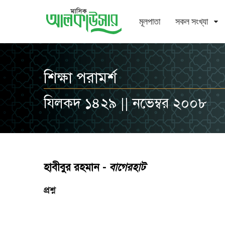
মূলপাতা
সকল সংখ্যা
শিক্ষা পরামর্শ
যিলকদ ১৪২৯ || নভেম্বর ২০০৮
হাবীবুর রহমান -
বাগেরহাট
প্রশ্ন