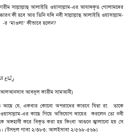
ারীম সাল্লাল্লাহু আলাইহি ওয়াসাল্লাম-এর আযাদকৃত গোলামদের
চারণ কী হবে আর তিনি যদি নবী সাল্লাল্লাহু আলাইহি ওয়াসাল্লাম-
-র
মাওলা
কীভাবে হলেন?
‘
’
زِنْبَاع ا
দী; আলআনসাব আবদুল কারীম সামআনী)
ণিত আছে যে, একবার কোনো অপরাধের কারণে যিম্বা রা.
তাকে
 ওয়াসাল্লাম-এর কাছে গিয়ে অভিযোগ দায়ের
করলেন তো নবী
াকে অঙ্গহানী করে বিকৃত করা হয় কিংবা আগুনে জ্বালানো হয় সে
। (উসদুল গাবা ২/৩৮৩; আলইসাবা ২/৫৬৮-৫৬৯)