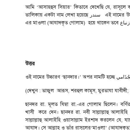
আমি
আসাহহুস সিয়ার
কিতাবে দেখেছি যে, রাসূলে ক
‘
’
তালিকায় একটা নাম লেখা হয়েছে
এই নামের উচ্
سندر
এর মাওলা (আযাদকৃত গোলাম)
হয়ে থাকেন তবে
زنباع
উত্তর
ওই নামের উচ্চারণ
ছানদার।
অপর নামটি হচ্ছে
‘
’
لجُذَامي
(দেখুন : তাজুল
আরূস, শরহুল কামূস, মুরতাযা যাবী
ছানদর রা. মূলত যিম্বা রা.-এর গোলাম ছিলেন। বর্
খাসী
করে দেন। ছানদর রা. নবী সাল্লাল্লাহু আলাইহি
সাল্লাল্লাহু আলাইহি ওয়াসাল্লাম ইরশাদ করলেন যে, য
আযাদ। সে আল্লাহ ও তাঁর রাসূলের
মাওলা
(আযাদকৃত)
‘
’