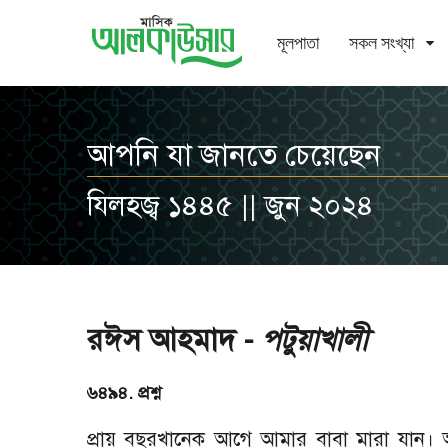
মূলপাতা
সকল সংখ্যা
আপনি যা জানতে চেয়েছেন
যিলহজ্ব ১৪৪৫ || জুন ২০২৪
রঈস আহমাদ -
পটুয়াখালী
৬৪৯৪. প্রশ্ন
প্রায় বছরখানেক আগে আমার বাবা মারা যান।