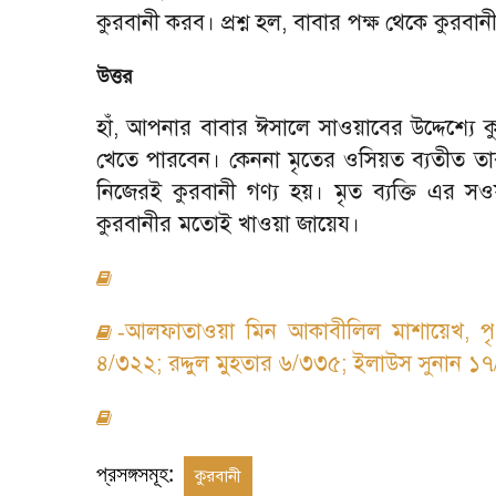
কুরবানী করব। প্রশ্ন হল
,
বাবার পক্ষ থেকে কুরব
উত্তর
হাঁ
,
আপনার বাবার ঈসালে সাওয়াবের উদ্দেশ্যে
খেতে পারবেন। কেননা মৃতের ওসিয়ত ব্যতীত তার
নিজেরই কুরবানী গণ্য হয়। মৃত ব্যক্তি এর স
কুরবানীর মতোই খাওয়া জায়েয।
আলফাতাওয়া মিন আকাবীলিল মাশায়েখ
,
প
-
৪/৩২২
;
রদ্দুল মুহতার ৬/৩৩৫
;
ইলাউস সুনান ১
প্রসঙ্গসমূহ:
কুরবানী