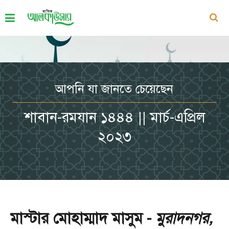
আপনি যা জানতে চেয়েছেন
শাবান-রমযান ১৪৪৪ || মার্চ-এপ্রিল
২০২৩
মাস্টার মোহাম্মাদ মাসুম -
মুরাদনগর,