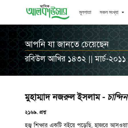
মূলপাতা
সকল সংখ্যা
আপনি যা জানতে চেয়েছেন
রবিউল আখির ১৪৩২ || মার্চ-২০১১
মুহাম্মাদ নজরুল ইসলাম -
চান্দিনা
২১৬৯. প্রশ্ন
হজ্ব শিক্ষার একটি বইয়ে পড়েছি, হাজরে আসওয়াদ