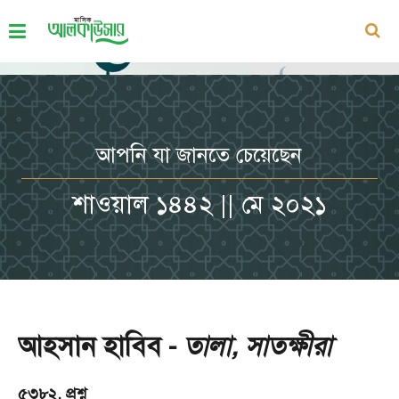
আপনি যা জানতে চেয়েছেন
শাওয়াল ১৪৪২ || মে ২০২১
আহসান হাবিব -
তালা, সাতক্ষীরা
৫৩৮২. প্রশ্ন