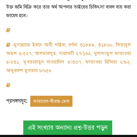
উক্ত জমি বিক্রি করে তার অর্থ আপনার ভাইয়ের চিকিৎ
সা
বাবদ ব্যয় করা
জায়েয হবে।
মুসান্নাফে ইবনে আবী শাইবা
,
বর্ণনা ৩১৪৪৯
,
৩১৪৬০
;
কিতাবুল
-
আছল ৫/৫২৭
;
আলমাবসূত
,
সারাখসী ২৭/১৬২
;
খুলাসাতুল ফাতাওয়া
৪/২৩১
;
মুখতারাতুন নাওয়াযিল ৪/৩৫৭
;
ফাতাওয়া হিন্দিয়া ২/৯২
;
আদ্দুররুল মুখতার ৬/৬৫৮
প্রসঙ্গসমূহ:
ফারায়েয-মীরাছ-হেবা
এই সংখ্যার অন্যান্য প্রশ্ন-উত্তর পড়ুন