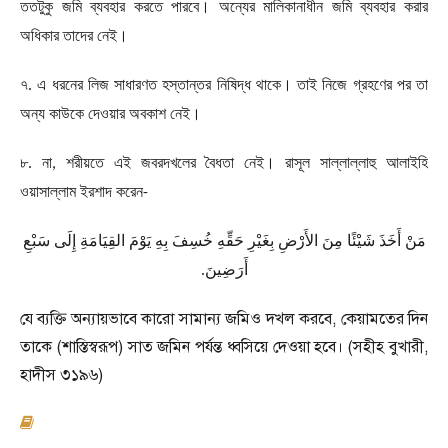
ততটুকু জমি ব্যবহার করতে পারবে। অন্যের মালিকানাধীন জমি ব্যবহার করার
অধিকার তাদের নেই।
৭. এ ধরনের লিজ সাধারণত হস্তান্তর নিষিদ্ধ থাকে। তাই নিজে গ্রহণের পর তা
অন্য কাউকে দেওয়ার অবকাশ নেই।
৮. না
,
শরীয়তে এই জবরদখলের বৈধতা নেই। রাসূল সাল্লাল্লাহু আলাইহি
ওয়াসাল্লাম ইরশাদ করেন
-
مَنْ أَخَذَ شَيْئًا مِنَ الأَرْضِ بِغَيْرِ حَقِّهِ خُسِفَ بِهِ يَوْمَ القِيَامَةِ إِلَى سَبْعِ
أَرَضِينَ
.
যে ব্যক্তি অন্যায়ভাবে কারো সামান্য জমিও দখল করবে
,
কেয়ামতের দিন
তাকে (শাস্তিস্বরূপ) সাত জমিন পর্যন্ত ধ্বসিয়ে দেওয়া হবে। (সহীহ বুখারী
,
হাদীস ৩১৯৬)