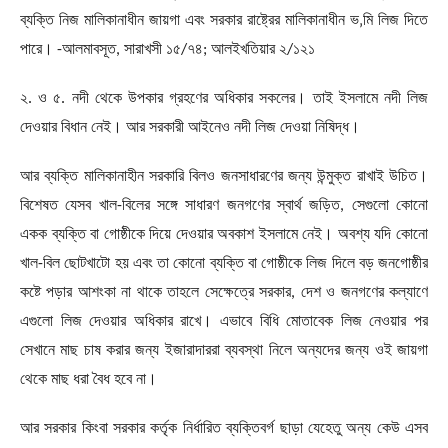
ব্যক্তি নিজ মালিকানাধীন জায়গা এবং সরকার রাষ্ট্রের মালিকানাধীন ভ
‚
মি লিজ দিতে
পারে।
-
আলমাবসূত
,
সারাখসী ১৫/৭৪
;
আলইখতিয়ার ২/১২১
২. ও ৫. নদী থেকে উপকার গ্রহণের অধিকার সকলের। তাই ইসলামে নদী লিজ
দেওয়ার বিধান নেই। আর সরকারী আইনেও নদী লিজ দেওয়া নিষিদ্ধ।
আর ব্যক্তি মালিকানাহীন সরকারি বিলও জনসাধারণের জন্য উন্মুক্ত রাখাই উচিত।
বিশেষত যেসব খাল-বিলের সঙ্গে সাধারণ জনগণের স্বার্থ জড়িত
,
সেগুলো কোনো
একক ব্যক্তি বা গোষ্ঠীকে দিয়ে দেওয়ার অবকাশ ইসলামে নেই। অবশ্য যদি কোনো
খাল-বিল ছোটখাটো হয় এবং তা কোনো ব্যক্তি বা গোষ্ঠীকে লিজ দিলে বড় জনগোষ্ঠীর
কষ্টে পড়ার আশংকা না থাকে তাহলে সেক্ষেত্রে সরকার
,
দেশ ও জনগণের কল্যাণে
এগুলো লিজ দেওয়ার অধিকার রাখে। এভাবে বিধি মোতাবেক লিজ নেওয়ার পর
সেখানে মাছ চাষ করার জন্য ইজারাদাররা ব্যবস্থা নিলে অন্যদের জন্য ওই জায়গা
থেকে মাছ ধরা বৈধ হবে না।
আর সরকার কিংবা সরকার কর্তৃক নির্ধারিত ব্যক্তিবর্গ ছাড়া যেহেতু অন্য কেউ এসব