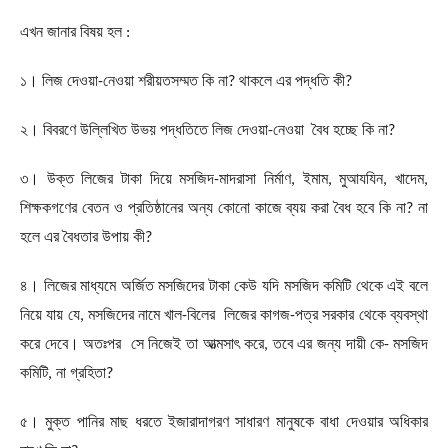
এখন জানার বিষয় হল :
১। লিজ দেওয়া-নেওয়া শরীয়তসম্মত কি না
?
থাকলে এর পদ্ধতি কী
?
২। বিবরণে উল্লিখিত উভয় পদ্ধতিতে লিজ দেওয়া-নেওয়া বৈধ হচ্ছে কি না
?
৩। উক্ত লিজের টাকা দিয়ে মসজিদ-মাদরাসা নির্মাণ
,
ইমাম
,
মুআযযিন
,
খাদেম
,
শিক্ষকগণের বেতন ও প্রতিষ্ঠানের অন্য কোনো কাজে ব্যয় করা বৈধ হবে কি না
?
না
হলে এর বৈধতার উপায় কী
?
৪। লিজের মাধ্যমে অর্জিত মসজিদের টাকা কেউ যদি মসজিদ কমিটি থেকে এই বলে
নিয়ে যায় যে
,
মসজিদের নামে খাল-বিলের লিজের কাগজ-পত্র সরকার থেকে ব্যবস্থা
করে দেবে। অতঃপর সে নিজেই তা আত্মসাৎ করে
,
তবে এর জন্য দায়ী কে
-
মসজিদ
কমিটি
,
না গ্রহিতা
?
৫। মুক্ত পানির মাছ ধরতে ইজারাদাগরণ সাধারণ মানুষকে বাধা দেওয়ার অধিকার