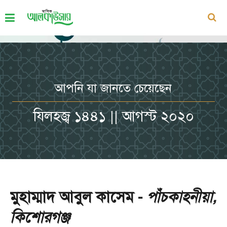
আপনি যা জানতে চেয়েছেন
যিলহজ্ব ১৪৪১ || আগস্ট ২০২০
মুহাম্মাদ আবুল কাসেম -
পাঁচকাহনীয়া,
কিশোরগঞ্জ