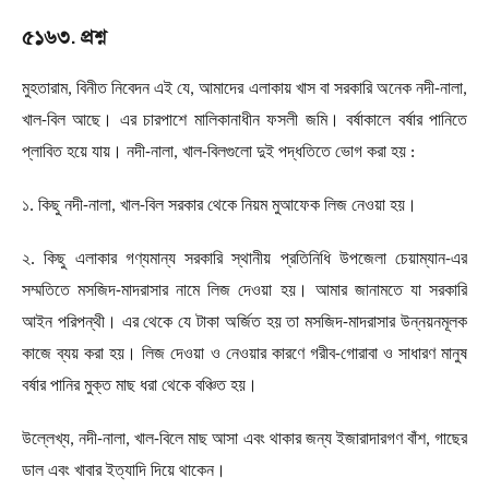
৫১৬৩. প্রশ্ন
মুহতারাম
,
বিনীত নিবেদন এই যে
,
আমাদের এলাকায় খাস বা সরকারি অনেক নদী-নালা
,
খাল-বিল আছে। এর চারপাশে মালিকানাধীন ফসলী জমি। বর্ষাকালে বর্ষার পানিতে
প্লাবিত হয়ে যায়। নদী-নালা
,
খাল-বিলগুলো দুই পদ্ধতিতে ভোগ করা হয় :
১. কিছু নদী-নালা
,
খাল-বিল সরকার থেকে নিয়ম মুআফেক লিজ নেওয়া হয়।
২. কিছু এলাকার গণ্যমান্য সরকারি স্থানীয় প্রতিনিধি উপজেলা চেয়াম্যান-এর
সম্মতিতে মসজিদ-মাদরাসার নামে লিজ দেওয়া হয়। আমার জানামতে যা সরকারি
আইন পরিপন্থী। এর থেকে যে টাকা অর্জিত হয় তা মসজিদ-মাদরাসার উন্নয়নমূলক
কাজে ব্যয় করা হয়। লিজ দেওয়া ও নেওয়ার কারণে গরীব-গোরাবা ও সাধারণ মানুষ
বর্ষার পানির মুক্ত মাছ ধরা থেকে বঞ্চিত হয়।
উল্লেখ্য
,
নদী-নালা
,
খাল-বিলে মাছ আসা এবং থাকার জন্য ইজারাদারগণ বাঁশ
,
গাছের
ডাল এবং খাবার ইত্যাদি দিয়ে থাকেন।