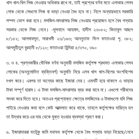
খাস খাল-বিল লিজ দেওয়ার অধিকার রাখে না
,
তাই প্রশ্নের বর্ণনা মতে এলাকার সেসব
লোক থেকে সেগুলো লিজ বা ভাড়া নেওয়া বৈধ হবে না। নিলে অন্যায়ভাবে সরকারি
সম্পদ ভোগ করা হবে। মসজিদ-মাদরাসার লিজ নেওয়ার প্রয়োজন হলে বৈধ পন্থায়
সরকার থেকে লিজ নেবে।
-
মুসনাদে আহমাদ
,
হাদীস ২৩০৮২
;
কিতাবুল আছল
৮/১৫২
;
আলমাবসূত
,
সারাখসী ২৩/১৬৩
;
আননুতাফ ফিল ফাতাওয়া পৃ. ৩৮২
;
আলমুহীতুল বুরহানী ৮/১২০
;
ফাতাওয়া হিন্দিয়া ৫/৩৭০
,
৩৯০
৩. ও ৪. প্রশ্নকারীর মৌখিক বর্ণনা অনুযায়ী মসজিদ কর্তৃপক্ষ প্রথমত এলাকার সেসব
লোকের (অননুমোদিত ব্যক্তিবর্গ) অনুমতি নিয়ে এসব খাস খাল-বিলের অংশবিশেষ
দখল করে। এরপর তা অন্যের কাছে ইজারা দেয়। এমনটি হয়ে থাকলে এ ভাড়ার
টাকা সম্পূর্ণ হারাম। এ টাকা মসজিদ-মাদরাসায় ব্যয় করা যাবে না। এগুলো গরীবদের
সদকা করে দিতে হবে। অতএব প্রশ্নোক্ত ক্ষেত্রে মসজিদের এ টাকাগুলো যদি লিজ
পাইয়ে দেওয়ার কথা বলে কেউ আত্মসাত করে থাকে
,
তাহলে কর্তৃপক্ষের দায়িত্ব হল
তা উদ্ধার করে এর দায় থেকে মুক্ত হওয়ার ব্যবস্থা গ্রহণ করা।
৬. ইজারাদাররা যতটুকু জমি যথাযথ কর্তৃপক্ষ থেকে বৈধ পন্থায় ভাড়া নিয়েছে/নেবে