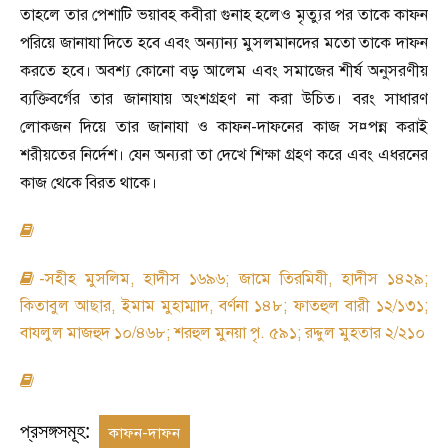
তাহলে তার পেশাটি ভয়াবহ কবীরা গুনাহ হলেও মৃত্যুর পর তাকে কাফন
পরিয়ে জানাযা দিতে হবে এবং অন্যান্য মুসলমানদের মতো তাকে দাফন
করতে হবে। অবশ্য কোনো বড় আলেম এবং সমাজের শীর্ষ অনুসরণীয়
ব্যক্তিবর্গের তার জানাযায় অংশগ্রহণ না করা উচিত। বরং সাধারণ
লোকজন দিয়ে তার জানাযা ও কাফন-দাফনের কাজ স
¤
পন্ন করাই
শরীয়তের নির্দেশ। যেন অন্যরা তা দেখে শিক্ষা গ্রহণ করে এবং এধরনের
কাজ থেকে বিরত থাকে।
-
সহীহ মুসলিম
,
হাদীস ১৬৯৬
;
জামে তিরমিযী
,
হাদীস ১৪২৯
;
কিতাবুল আছার
,
ইমাম মুহাম্মাদ
,
বর্ণনা ১৪৮
;
ফাতহুল বারী ১২/১৩১
;
বাযলুল মাজহুদ ১০/৪৬৮
;
শরহুল মুনয়া পৃ. ৫৯১
;
রদ্দুল মুহতার ২/২১০
প্রসঙ্গসমূহ:
কাফন-দাফন