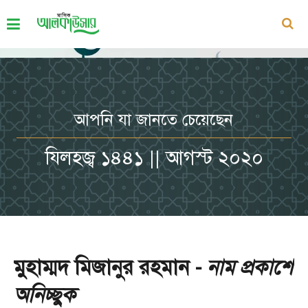
আপনি যা জানতে চেয়েছেন
যিলহজ্ব ১৪৪১ || আগস্ট ২০২০
মুহাম্মদ মিজানুর রহমান -
নাম প্রকাশে
অনিচ্ছুক