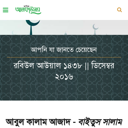
আপনি যা জানতে চেয়েছেন
রবিউল আউয়াল ১৪৩৮ || ডিসেম্বর
২০১৬
আবুল কালাম আজাদ -
বাইতুস সালাম