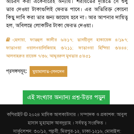
আচরণ করা একেবারেই অন্যায়। শরীয়তের দৃষ্টিতে সে শুধু
তার দেওয়া টাকাগুলিই ফেরত পাবে। এর অতিরিক্ত কোনো
কিছু দাবি করা তার জন্য জায়েয হবে না। আর আপনার দায়িত্ব
হল, অবিলম্বে লোকটির টাকা ফেরত দেওয়া।
-হেদায়া, ফাতহুল কাদীর ৬/৪১৭; তাবয়ীনুল হাকায়েক ৪/১৯৭;
ফাতাওয়া ওয়ালওয়ালিজিয়াহ ৩/২১১; ফাতাওয়া হিন্দিয়া ৩/৪৪৪;
আলবাহরুর রায়েক ৭/৩৬; আদ্দুররুল মুখতার ৫/৪৫১
প্রসঙ্গসমূহ:
মুয়ামালাত-লেনদেন
এই সংখ্যার অন্যান্য প্রশ্ন-উত্তর পড়ুন
কপিরাইট © ২০২৪ মাসিক আলকাউসার । সম্পাদক ও প্রকাশক: আবুল
হাসান মুহাম্মাদ আবদুল্লাহ । সর্বস্বত্ব সংরক্ষিত ।
সার্কুলেশন: ৩০/১২, পল্লবী, মিরপুর-১২, ঢাকা-১২১৬, মোবাইল: