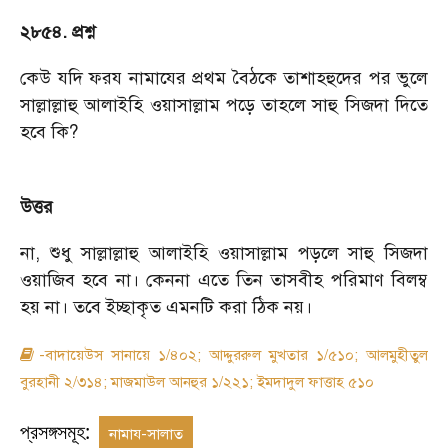
২৮৫৪. প্রশ্ন
কেউ যদি ফরয নামাযের প্রথম বৈঠকে তাশাহহুদের পর ভুলে
সাল্লাল্লাহু আলাইহি ওয়াসাল্লাম পড়ে তাহলে সাহু সিজদা দিতে
হবে কি?
উত্তর
না, শুধু সাল্লাল্লাহু আলাইহি ওয়াসাল্লাম পড়লে সাহু সিজদা
ওয়াজিব হবে না। কেননা এতে তিন তাসবীহ পরিমাণ বিলম্ব
হয় না। তবে ইচ্ছাকৃত এমনটি করা ঠিক নয়।
-বাদায়েউস সানায়ে ১/৪০২; আদ্দুররুল মুখতার ১/৫১০; আলমুহীতুল
বুরহানী ২/৩১৪; মাজমাউল আনহুর ১/২২১; ইমদাদুল ফাত্তাহ ৫১০
প্রসঙ্গসমূহ:
নামায-সালাত