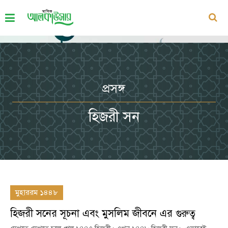
প্রসঙ্গ
হিজরী সন
মুহাররম ১৪৪৮
হিজরী সনের সূচনা এবং মুসলিম জীবনে এর গুরুত্ব