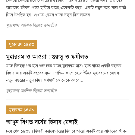
দেখতে দেখতে চলে গেল ১৪৪৭ হিজরী। এখন ১৪৪৮ হিজরী সন। এভাবেই
আমাদের জীবন থেকে হারিয়ে যাচ্ছে একেকটি বছর। একটি নতুন বছর নানা বার্তা
নিয়ে উপস্থিত হয়। এখানে যেমন থাকে নতুন দিন লাভের…
মুহাম্মাদ আশিক বিল্লাহ তানভীর
মুহাররম ১৪৪৩
মুহাররম ও আশুরা : গুরুত্ব ও ফযীলত
মাহে যিলহজ্ব গত হয়ে শুরু হতে যাচ্ছে মুহাররম মাস। হতে যাচ্ছে একটি বছরের
বিদায় আর একটি বছরের সূচনা। পশ্চিমাকাশে হেসে উঠবে মুহাররমের হেলাল-
নতুন বছরের নতুন চাঁদ। জগদ্বাসীকে ডেকে বলবে…
মুহাম্মাদ আশিক বিল্লাহ তানভীর
মুহাররম ১৪৩৯
আসুন বিগত বর্ষের হিসাব মেলাই
চলে গেল ১৪৩৮। হিজরী ক্যালেন্ডারের হিসাবে আরো একটি বছর আমাদের জীবন