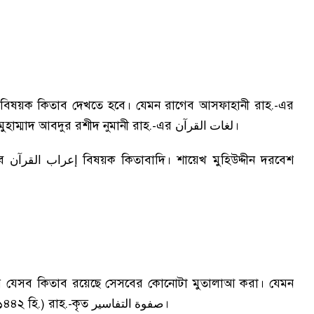
আন বিষয়ক কিতাব দেখতে হবে। যেমন রাগেব আসফাহানী রাহ.-এর
মুহাম্মাদ আবদুর রশীদ নুমানী রাহ.-এর
।
لغات القرآن
বে
বিষয়ক কিতাবাদি। শায়েখ মুহিউদ্দীন দরবেশ
إعراب القرآن
ায় যেসব কিতাব রয়েছে সেসবের কোনোটা মুতালাআ করা। যেমন
১৪৪২ হি.) রাহ.-কৃত
।
صفوة التفاسير