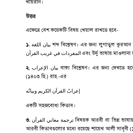
খায়রান।
উত্তর
এক্ষেত্রে বেশ কয়েকটি বিষয় খেয়াল রাখতে হবে
-
১.
শব্দ বিশ্লেষণ। এর জন্য লুগাতুল কুর
بيان اللغة
এবং উর্দু ভাষায় মাওলানা 
المفردات في غريب القرآن
২.
বাক্য বিশ্লেষণ। এর জন্য দেখতে হ
بيان الإعراب
(১৪০৩ হি.) রাহ.-এর
إعرابُ القرآن الكريم وبيانُه
একটি সহজবোধ্য কিতাব।
৩.
বিষয়ক আরবী বা ভিন্ন ভাষ
ترجمة معاني القرآن
আরবী কিতাবগুলোর মধ্যে রয়েছে শায়েখ আলী সাবূনী (