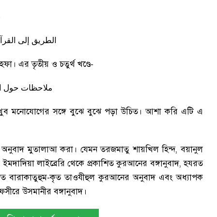
-
الطريق إلى القرآ
। এর তৃতীয় ও চতুর্থ খণ্ডে
-
ملاحظات حول ا
খুব মনোযোগের সঙ্গে বুঝে বুঝে পড়া উচিত। আশা করি এটি এ
য অনুবাদ মুতালাআ করা। যেমন তরজমাতু শায়খিল হিন্দ
,
বয়ানুল
াদিয়া লাইব্রেরি থেকে প্রকাশিত কুরআনের বঙ্গানুবাদ
,
হযরত
াত বারাকাতুহুম-কৃত তাওযীহুল কুরআনের অনুবাদ এবং অধ্যাপক
ফসীরে উসমানীর বঙ্গানুবাদ।