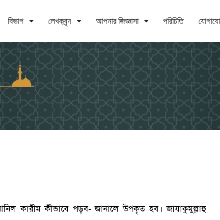
বিভাগ
লেখকবৃন্দ
আপনার জিজ্ঞাসা
পরিচিতি
যোগায
রআনিল কারীম কীভাবে পড়ব
জানালে উপকৃত হব। জাযাকুমুল্লাহু
-