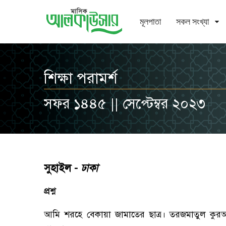
মূলপাতা
সকল সংখ্যা
শিক্ষা পরামর্শ
সফর ১৪৪৫ || সেপ্টেম্বর ২০২৩
সুহাইল -
ঢাকা
প্রশ্ন
আমি শরহে বেকায়া জামাতের ছাত্র। তরজমাতুল কু