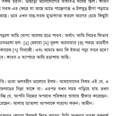
ে সক্ষম হইনি। তাছাড়া মনোযোগের অভাবও যথেষ্ট ছিল। কারণ
ফ-এর ক্ষেত্রে যা আছে তাতে পাঞ্জেগাঞ্জ ও ইলমুছ্ ছীগা পড়াতে
া আছে। তবে এখন নাহু-সরফ মুতালাআ করলে আগের চেয়ে কিছুটা
ড়লে আমি যোগ্য আলেম হতে পারব। অর্থাৎ আমি নিচের কিতাব
িতাবগুলো হল- [১] হেদায়া [২] নূরুল আনোয়ার [৩] শরহে তাহযীব
আকায়েদ [৭] সিরাজী। এবং আমার জন্য কি ইফতা পড়া সম্ভব হবে?
 হব। কারণ এ ব্যাপারে আমি হতাশায় আছি।
াধি। তারা তলবহীন তালেবে ইলম। আফসোসের বিষয় এই যে, এ
 গাফলতের নিদ্রা ভাঙ্গে না। এরপর যখন সময় গড়িয়ে যায় তখন
ি যে, আপনি নিজের অপরাধ পরিষ্কার ভাষায় স্বীকার করেছেন।
 করেছেন। আলাহ তাআলা আপনাকে সাহায্য করুন। আমীন।
পনার কোনো উস্তাদই দিতে পারেন, যিনি আপনার অবস্থা সম্পর্কে