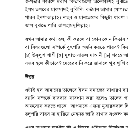
স্বল্পতার কারণে দরসি কিতাবগুলো অনেকাংশই বুঝত
ইলম তলবের মাকসাদই বুঝিনি। বর্তমান আমার যোগ্যতা সর
পারব ইনশাআল্লাহ। নাহব ও মানতেকের কিছুটা ধারণ
ভাল বুঝতে পারি আলহামদুলিল্লাহ।
এখন আমার কথা হল, কী করলে বা কোন কোন কিতাব প
বা বিষয়গুলো সম্পর্কে বুৎপত্তি অর্জন করতে পারব? ক
[৪] উসূলুশ শাশী [৫] মুখাতাসারুল মাআনী [৬] শরহে 
সম্ভব হলে কীভাবে? মেহেরবানি করে জানালে খুব খুশি
উত্তর
এটাই হল আমাদের তালেবে ইলম সমাজের সাধারণ ব্য
ব্যাধি সম্পর্কে বারবার সাবধান করা হলেও তাদের
আফসোস করতে থাকে। আপনাকে এজন্য মুবারকবাদ দিচ্ছ
তদুপরি সাহস না হারিয়ে মেহনত জারি রাখার সংকল্প
এখন আপনার করণীয় কী-এ বিষয়ে পরিষ্কার নির্দেশনা আ