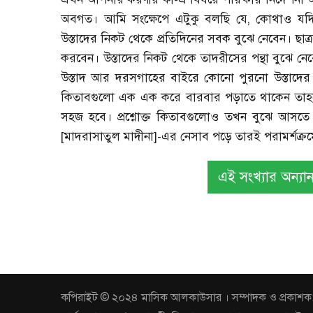
অবগত। আমি সংক্ষেপে এটুকু বলছি যে, কোথাও যদি
উস্তাদের নিকট থেকে প্রতিদিনের সবক বুঝে নেবেন। ছা
করবেন। উস্তাদের নিকট থেকে তাদরীসের পন্থা বুঝে 
উস্তাদ আর দরসগাহের বাইরে কোনো পুরনো উস্তাদের 
কিতাবগুলো এক এক করে বারবার পড়াতে থাকেন তাহলে
সহজ হবে। প্রশ্নোক্ত কিতাবগুলোও তখন বুঝে আস
[মাদরাসাতুল মাদীনা]-এর নেসাব পড়ে তারই পরামর্শক্র
এই সংখ্যার অন্যান্
কপিরাইট © ২০২৪ মাসিক আলকাউসার । সম্পাদক ও প্রকাশক: আবুল 