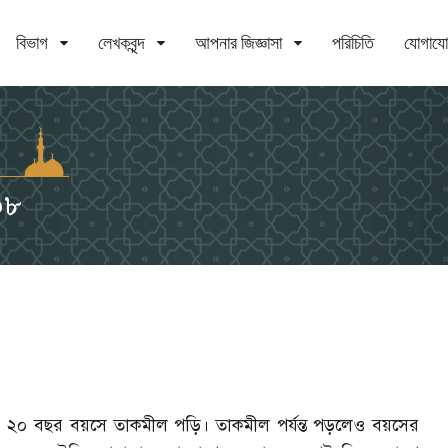
বিভাগ
লেখকবৃন্দ
আপনার জিজ্ঞাসা
পরিচিতি
যোগায
০৮
র। ২০ বছর বয়সে তাকমীল পড়ি। তাকমীল পর্যন্ত পড়লেও বয়সের