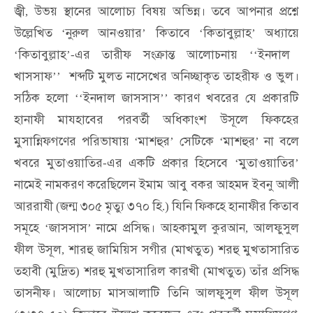
জ্বী
উভয়
স্থানের
আলোচ্য
বিষয়
অভিন্ন।
তবে
আপনার
প্রশ্নে
,
উল্লেখিত
নুরুল
আনওয়ার
কিতাবে
কিতাবুল্লাহ
অধ্যায়ে
‘
’
‘
’
কিতাবুল্লাহ
এর
তারীফ
সংক্রান্ত
আলোচনায়
ইনদাল
‘
’-
‘‘
খাসসাফ
শব্দটি
মুলত
নাসেখের
অনিচ্ছাকৃত
তাহরীফ
ও
ভুল।
’’
সঠিক
হলো
ইনদাল
জাসসাস
কারণ
খবরের
যে
প্রকারটি
‘‘
’’
হানাফী
মাযহাবের
পরবর্তী
অধিকাংশ
উসূলে
ফিকহের
মুসান্নিফগণের
পরিভাষায়
মাশহুর
সেটিকে
মাশহুর
না
বলে
‘
’
‘
’
খবরে
মুতাওয়াতির
এর
একটি
প্রকার
হিসেবে
মুতাওয়াতির
-
‘
’
নামেই
নামকরণ
করেছিলেন
ইমাম
আবু
বকর
আহমদ
ইবনু
আলী
আররাযী
জন্ম
৩০৫
মৃত্যু
৩৭০
হি
যিনি
ফিকহে
হানাফীর
কিতাব
(
.)
সমূহে
জাসসাস
নামে
প্রসিদ্ধ।
আহকামুল
কুরআন
আলফুসুল
‘
’
,
ফীল
উসূল
শারহু
জামিয়িস
সগীর
মাখতুত
শরহু
মুখতাসারিত
,
(
)
তহাবী
মুদ্রিত
শরহু
মুখতাসারিল
কারখী
মাখতুত
তাঁর
প্রসিদ্ধ
(
)
(
)
তাসনীফ।
আলোচ্য
মাসআলাটি
তিনি
আলফুসুল
ফীল
উসূল