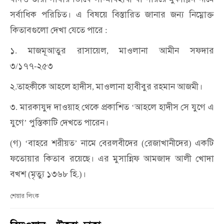
সর্বাধিক
পরিচিত।
এ
বিষয়ে
বিস্তারিত
জানার
জন্য
নিম্নোক্ত
কিতাবগুলো
দেখা
যেতে
পারে
:
১
মাজমূআতুর
রাসায়েল
মাওলানা
আমীন
সফদার
.
,
৩
১৭৭
২৫৩
/
-
২
তাহকীকে
আহলে
হাদীস
মাওলানা
হাবীবুর
রহমান
আজমী।
.
,
৩
মারকাযুদ
দাওয়াহ
থেকে
প্রকাশিত
আহলে
হাদীস
সে
যুগে
এ
.
‘
যুগে
পুস্তিকাটি
দেখতে
পারেন।
’
গ
বাহরে
শরীয়ত
নামে
বেরলবীদের
রেজাখানীদের
একটি
(
) ‘
’
(
)
ফতোয়ার
কিতাব
রয়েছে।
এর
মুসান্নিফ
আমজাদ
আলী
খোদা
বখশ
মৃত্যু
১৩৬৮
হি
।
(
.)
শেয়ার লিংক