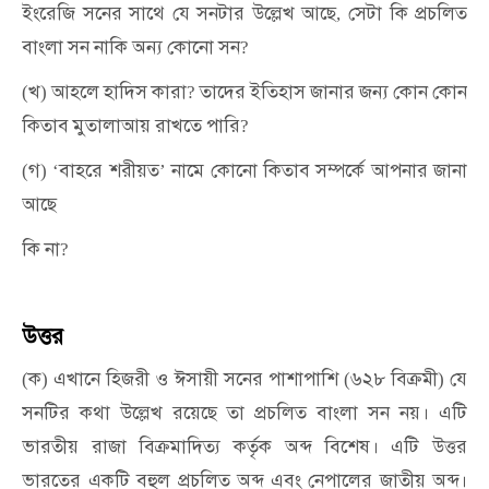
ইংরেজি
সনের
সাথে
যে
সনটার
উল্লেখ
আছে
সেটা
কি
প্রচলিত
,
বাংলা
সন
নাকি
অন্য
কোনো
সন
?
খ
আহলে
হাদিস
কারা
তাদের
ইতিহাস
জানার
জন্য
কোন
কোন
(
)
?
কিতাব
মুতালাআয়
রাখতে
পারি
?
গ
বাহরে
শরীয়ত
নামে
কোনো
কিতাব
সম্পর্কে
আপনার
জানা
(
) ‘
’
আছে
কি
না
?
উত্তর
ক
এখানে
হিজরী
ও
ঈসায়ী
সনের
পাশাপাশি
৬২৮
বিক্রমী
যে
(
)
(
)
সনটির
কথা
উল্লেখ
রয়েছে
তা
প্রচলিত
বাংলা
সন
নয়।
এটি
ভারতীয়
রাজা
বিক্রমাদিত্য
কর্তৃক
অব্দ
বিশেষ।
এটি
উত্তর
ভারতের
একটি
বহুল
প্রচলিত
অব্দ
এবং
নেপালের
জাতীয়
অব্দ।