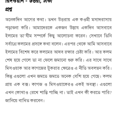
রিদওয়ান -
উত্তরা, ঢাকা
প্রশ্ন
অনেকদিন
আগের
কথা।
তখন
উত্তরায়
এক
কওমী
মসাদরাসায়
পড়াশুনা
করি।
আমাদেরকে
একজন
উস্তায
একদিন
আসবাবে
ইলমের
তা
যীম
সম্পর্কে
কিছু
আলোচনা
করেন।
সেখানে
তিনি
’
সর্বাগ্রে
কলমের
প্রসঙ্গে
কথা
বলেন।
এরপর
থেকে
আমি
আসবাবে
ইলমের
বিশেষ
করে
কলমের
আদব
রক্ষার
চেষ্টা
করি।
আর
কলম
শেষ
হয়ে
গেলে
তা
না
ফেলে
জমানো
শুরু
করি।
এর
সাথে
সাথে
মিসওয়াক
আর
কাগজের
টুকরার
ক্ষেত্রেও
এ
নীতি
অবলম্বন
করি।
কিন্তু
এগুলো
এখন
জমতে
জমতে
অনেক
বেশি
হয়ে
গেছে।
কলম
প্রায়
এক
বক্স।
কাগজ
ও
মিসওয়াকেরও
একই
অবস্থা।
এগুলো
এখন
কোথাও
রেখে
শান্তি
পাচ্ছি
না।
তাই
এখন
কী
করতে
পারি
?
জানিয়ে
বাধিত
করবেন।