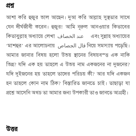
প্রশ্ন
আশা
করি
হুজুর
ভাল
আছেন।
দুআ
করি
আল্লাহ
সুস্থতার
সাথে
যেন
দীর্ঘজীবী
করেন।
হুজুর
আমি
নূরুল
আনওয়ার
কিতাবের
!
কিতাবুল্লাহ
অধ্যায়ে
লেখা
এবং
সুন্নাহ
অধ্যায়ের
عند الخصاف
মাশহুর
এর
আলোচনায়
নিয়ে
সমস্যায়
পড়েছি।
‘
’
قال الجصاص
আমার
জানার
বিষয়
হলো
উভয়
স্থানের
বিষয়বস্ত্ত
এক
নাকি
ভিন্ন
যদি
এক
হয়
তাহলে
এ
উভয়
নাম
একজনের
না
দুজনের
?
?
যদি
দুইজনের
হয়
তাহলে
তাদের
পরিচয়
কী
আর
যদি
একজন
?
হন
তাহলে
কোন
নাম
ঠিক
বিস্তারিত
জানতে
চাই।
তাছাড়া
যা
?
প্রশ্নে
আসেনি
অথচ
তা
আমার
জন্য
উপকারী
তাও
জানতে
আগ্রহী।
উত্তর