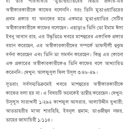
যা
তার
পরিভাষায়
মুতাওয়াতিরের
দ্বিতীয়
প্রকার
এর
‘
-
অস্বীকারকারীকে
কাফের
বলেননি।
বরং
তিনি
মুতাওয়াতিরের
প্রথম
প্রকার
যা
অন্যদের
মতে
একমাত্র
মুতাওয়াতির
সেটির
অস্বীকারকারীকে
কাফের
বলেছেন।
এছাড়াও
তিনি
তো
ইমাম
ঈসা
ইবনু
আবান
রাহ
এর
উদ্ধৃতিতে
খবরে
মাশহুরের
একাধিক
প্রকার
.
বয়ান
করেছেন
এর
অস্বীকারকারীদের
সম্পর্কে
তাফসীলী
হুকুম
,
বর্ণনা
করেছেন
এবং
তিনি
তা
সমর্থন
করেছেন।
কিন্তু
এর
কোনো
এক
প্রকারের
অস্বীকারকারীকেও
তিনি
কাফের
বলে
আখ্যায়িত
করেননি।
দেখুন
আলফুসুল
ফিল
উসূল
৩
৪৮
৪৯।
:
/
-
সুতরাং
সর্বসম্মতিক্রমেই
খবরে
মাশহুরের
অস্বীকারকারীকে
কাফের
বলা
হয়
না।
এ
বিষয়টি
অনেকেই
তাম্বীহ
করেছেন।
দেখুন
:
উসূলুস
সারাখসী
১
২৯২
কাশফুল
আসরার
আলাউদ্দীন
বুখারী
/
,
;
আততাহরীর
মাআ
শারহিহি
ইবনুল
হুমাম
তাওজীহুন
নজর
,
;
,
তাহের
জাযায়িরী
১
১১৪।
/