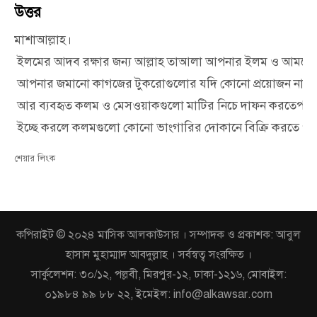
উত্তর
মাশাআল্লাহ।
ইলমের
আদব
রক্ষার
জন্য
আল্লাহ
তাআলা
আপনার
ইলম
ও
আমলে
আপনার
জমানো
কাগজের
টুকরোগুলোর
যদি
কোনো
প্রয়োজন
না
থ
আর
ব্যবহৃত
কলম
ও
মেসওয়াকগুলো
মাটির
নিচে
দাফন
করতে
পার
ইচ্ছে
করলে
কলমগুলো
কোনো
ভাংগারির
দোকানে
বিক্রি
করতে
পা
শেয়ার লিংক
কপিরাইট © ২০২৪ মাসিক আলকাউসার । সম্পাদক ও প্রকাশক: আবুল
হাসান মুহাম্মাদ আবদুল্লাহ । সর্বস্বত্ব সংরক্ষিত ।
সার্কুলেশন: ৩০/১২, পল্লবী, মিরপুর-১২, ঢাকা-১২১৬, মোবাইল:
০১৯৮৪ ৯৯ ৮৮ ২২, ইমেইল: info@alkawsar.com