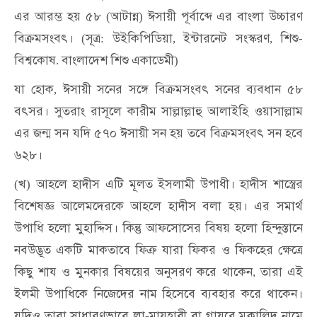
এর
আরম্ভ
হয়
৫৮
আটান্ন
ঈসায়ী
পূর্বাব্দে
এর
বাংলা
উচ্চারণ
(
)
বিক্রমসংবৎ।
সূত্র
উইকিপিডিয়া
ইন্টারনেট
সংস্করণ
শিশু
(
:
,
,
-
বিশ্বকোষ
বাংলাদেশ
শিশু
একাডেমী
.
)
যা
হোক
ঈসায়ী
সনের
সঙ্গে
বিক্রমসংবৎ
সনের
ব্যবধান
৫৮
,
বৎসর।
সুতরাং
রাসূলে
কারীম
সাল্লাল্লাহু
আলাইহি
ওয়াসাল্লাম
এর
জন্ম
সন
যদি
৫৭০
ঈসায়ী
সন
হয়
তবে
বিক্রমসংবৎ
সন
হবে
৬২৮।
খ
আহলে
হাদীস
এটি
মূলত
ইসলামী
উপাধী।
হাদীস
শাস্ত্রের
(
)
বিশেষজ্ঞ
আলেমদেরকে
আহলে
হাদীস
বলা
হয়।
এর
সমার্থ
উপাধি
হলো
মুহাদ্দিস।
কিন্তু
আফসোসের
বিষয়
হলো
হিন্দুস্তানে
নবউদ্ভূত
একটি
মাকতাবে
ফিক্র
যারা
ফিকর
ও
ফিকহের
ক্ষেত্রে
কিছু
শায
ও
মুনকার
বিষয়ের
অনুসরণ
করে
থাকেন
তারা
এই
,
ইলমী
উপাধিকে
নিজেদের
নাম
হিসেবে
ব্যবহার
করে
থাকেন।
যদিও
তারা
সাধারণভাবে
লা
মাযহাবী
বা
গায়রে
মুকাল্লিদ
নামে
-