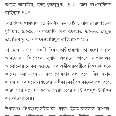
তাজুত
তারাজিম
ইবনু
কুতলুবুগা
পৃ
৬
আল
ফাওয়ায়িদুল
,
,
;
বাহিয়্যাহ
পৃ
২৭।
আর
ইমাম
খাসসাফ
এর
জীবনীর
জন্য
দ্রষ্টব্য
আল
জাওয়াহিরুল
:
মুযিয়্যাহ
১
২৩০
আলওয়াফি
বিল
ওফায়াত
৭
২৬৬
তাজুত
/
;
/
;
তারাজিম
পৃ
৭
আল
ফাওয়ায়িদুল
বাহিয়্যাহ
পৃ
২৯।
;
যা
হোক
এখানে
একটি
বিষয়
তাম্বীহযোগ্য
তা
হলো
নুরুল
,
‘
আনওয়ার
কিতাবের
সুন্নাহ
অধ্যায়ে
খবরে
মাশহুর
এর
’
‘
’
আলোচনায়
যে
বলা
হয়েছে
এর
অস্বীকারকারীকে
বিশুদ্ধতম
মতে
, ‘
কাফের
বলা
যাবে
না
বরং
গোমরাহ
বলা
হবে।
কিন্তু
ইমাম
জাসসাস
এর
মতে
মাশহুরের
অস্বীকারকারীকে
কাফের
বলা
হবে
,
কারণ
তাঁর
মতে
মাশহুর
মুতাওয়াতিরের
মতই
ইলমুল
ইয়াকিন
এর
ফায়েদা
দেয়।
’
উপরোক্ত
এই
বক্তব্য
সঠিক
নয়।
কারণ
ইমাম
জাসসাস
মাশহুর
,
‘
’