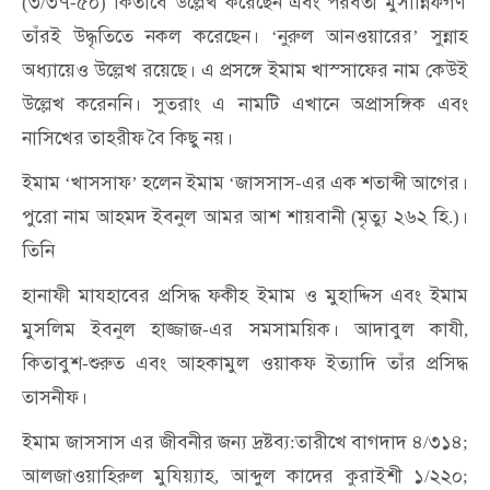
৩
৩৭
৫০
কিতাবে
উল্লেখ
করেছেন
এবং
পরবর্তী
মুসান্নিফগণ
(
/
-
)
তাঁরই
উদ্ধৃতিতে
নকল
করেছেন।
নুরুল
আনওয়ারের
সুন্নাহ
‘
’
অধ্যায়েও
উল্লেখ
রয়েছে।
এ
প্রসঙ্গে
ইমাম
খাস্সাফের
নাম
কেউই
উল্লেখ
করেননি।
সুতরাং
এ
নামটি
এখানে
অপ্রাসঙ্গিক
এবং
নাসিখের
তাহরীফ
বৈ
কিছু
নয়।
ইমাম
খাসসাফ
হলেন
ইমাম
জাসসাস
এর
এক
শতাব্দী
আগের।
‘
’
‘
-
পুরো
নাম
আহমদ
ইবনুল
আমর
আশ
শায়বানী
মৃত্যু
২৬২
হি
।
(
.)
তিনি
হানাফী
মাযহাবের
প্রসিদ্ধ
ফকীহ
ইমাম
ও
মুহাদ্দিস
এবং
ইমাম
মুসলিম
ইবনুল
হাজ্জাজ
এর
সমসাময়িক।
আদাবুল
কাযী
-
,
কিতাবুশ
শুরুত
এবং
আহকামুল
ওয়াকফ
ইত্যাদি
তাঁর
প্রসিদ্ধ
-
তাসনীফ।
ইমাম
জাসসাস
এর
জীবনীর
জন্য
দ্রষ্টব্য
তারীখে
বাগদাদ
৪
৩১৪
:
/
;
আলজাওয়াহিরুল
মুযিয়্যাহ
আব্দুল
কাদের
কুরাইশী
১
২২০
,
/
;