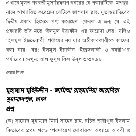
এখানে
মূলত
পরবর্তী
মুসান্নিফগণ
খবরের
যে
প্রকারটিকে
মশহুর
‘
’
নামে
আখ্যায়িত
করেছেন
সেটিকে
জাস্সাস
রাহ
মুতাওয়াতিরের
.
দ্বিতীয়
প্রকার
হিসেবে
গণ্য
করেছেন।
কেবল
এ
জন্য
যে
এই
,
প্রকারটি
তাঁর
মতে
ইলমুল
ইয়াকীন
এর
ফায়েদা
দেয়।
যদিও
‘
’
ইলমুল
ইজতেরারী
পর্যায়ের
নয়
যার
অস্বীকারকারীকে
কাফের
‘
’
বলা
যায়।
বরং
ইলমুল
ইয়াকীন
ইস্তেদলালী
ও
নযরী
এর
‘
’
পর্যায়ের।
দেখুন
আল
ফুসুল
ফিল
উসূল
৩
৩৭
৪৮।
:
/
,
শেয়ার লিংক
মুহাম্মাদ মুহিউদ্দীন -
জামিআ রাহমানিয়া আরাবিয়া
মুহাম্মাদপুর, ঢাকা
প্রশ্ন
ক
সায়্যেদ
মুহাম্মাদ
মিয়াঁ
সাহেব
রাহ
রচিত
তারীখুল
ইসলাম
(
)
.
কিতাবের
প্রথম
খন্ডে
পয়দায়েশ
মোবারক
অধ্যায়ে
আরবী
ও
‘
’