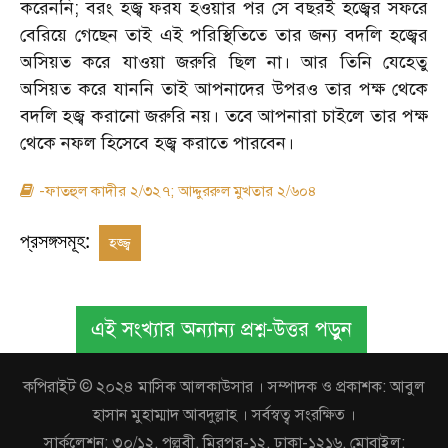
করেননি; বরং হজ্ব ফরয হওয়ার পর সে বছরই হজ্বের সফরে
বেরিয়ে গেছেন তাই এই পরিস্থিতিতে তার জন্য বদলি হজ্বের
অসিয়ত করে যাওয়া জরুরি ছিল না। আর তিনি যেহেতু
অসিয়ত করে যাননি তাই আপনাদের উপরও তার পক্ষ থেকে
বদলি হজ্ব করানো জরুরি নয়। তবে আপনারা চাইলে তার পক্ষ
থেকে নফল হিসেবে হজ্ব করাতে পারবেন।
-ফাতহুল কাদীর ২/৩২৭; আদ্দুররুল মুখতার ২/৬০৪
প্রসঙ্গসমূহ:
হজ্জ্ব
এই সংখ্যার অন্যান্য প্রশ্ন-উত্তর পড়ুন
কপিরাইট © ২০২৪ মাসিক আলকাউসার । সম্পাদক ও প্রকাশক: আবুল
হাসান মুহাম্মাদ আবদুল্লাহ । সর্বস্বত্ব সংরক্ষিত ।
সার্কুলেশন: ৩০/১২, পল্লবী, মিরপুর-১২, ঢাকা-১২১৬, মোবাইল: