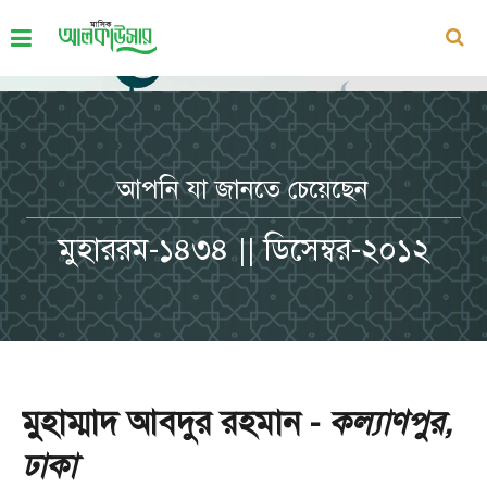
আপনি যা জানতে চেয়েছেন
মুহাররম-১৪৩৪ || ডিসেম্বর-২০১২
মুহাম্মাদ আবদুর রহমান -
কল্যাণপুর,
ঢাকা