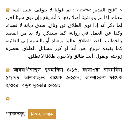
<
* >
النية،
على
يتوقف
لا
قولنا
ثم
:
৩৫১
/
৩
القدير
فتح
آخر،
شيئا
نوى
وإن
يقع
أنه
لا
يقع،
أصلا
شيئا
ينو
لم
إذا
:
معناه
لما
ذكر
أنه
إذا
نوى
الطلاق
عن
وثاق،
صدق
ديانة
لا
قضاء،
وكذا
عن
العمل
في
رواية،
كما
سيذكر،
ولا
بد
من
القصد
بالخطاب
بلفظ
الطلاق
عالما
بمعناه
أو
بالنسبة
إلى
الغائبة،
بحضرة
الطلاق
مسائل
كرر
لو
أنه
:
هو
فروع،
يفيده
كما
.
تطلق
لا
طلاقا
ينوي
ولا
طالق
أنت
:
ويقول
زوجته،
আযযাখীরাতুল বুরহানিয়া ৪/১৬
;
ফাতাওয়া বায্যাযিয়া
–
১/১৭৭
;
আলবাহরুর রায়েক ৩/২৫৮
;
আননাহরুল ফায়েক
২/৩২৫
;
রদ্দুল মুহতার ৩/২৪১
প্রসঙ্গসমূহ:
নিকাহ-তালাক