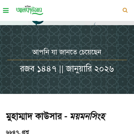
আপনি যা জানতে চেয়েছেন
রজব ১৪৪৭ || জানুয়ারি ২০২৬
মুহাম্মাদ কাউসার -
ময়মনসিংহ
৬৮৪৭. প্রশ্ন