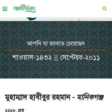
আপনি যা জানতে চেয়েছেন
শাওয়াল-১৪৩২ || সেপ্টেম্বর-২০১১
মুহাম্মাদ হাবীবুর রহমান -
মানিকগঞ্জ
২২৮৮. প্রশ্ন