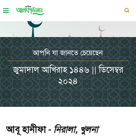
আপনি যা জানতে চেয়েছেন
জুমাদাল আখিরাহ ১৪৪৬ || ডিসেম্বর
২০২৪
আবূ হানীফা -
নিরালা, খুলনা