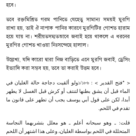
হবে।
তবে রক্তমিশ্রিত গরম পানিতে যেহেতু সামান্য সময়ই মুরগি
রাখা হয়
,
তাই ঐ নাপাক পানির কারণে মুরগিটির গোশত হারাম
হয়ে যায় না। শরীয়তসম্মতভাবে জবাই হয়ে থাকলে এ ধরনের
মুরগির গোশত খাওয়া নিঃসন্দেহে হালাল।
উল্লেখ্য
,
যদি কারো দ্বারা নিজ বাড়িতে এনে মুরগি জবাই
,
ড্রেসিং
ইত্যাদি করা সম্ভব হয়
,
তবে তা করাই উত্তম হবে।
<
* >
في
الغليان
حالة
دجاجة
ألقيت
ولو
১/১৮৬ :
القدير
فتح
الماء
قبل
أن
يشق
بطنها
لتنتف
أو
كرش
قبل
الغسل
لا
يطهر
أبدا،
لكن
على
قول
أبي
يوسف
يجب
أن
تطهر
على
قانون
ما
.
اللحم
في
تقدم
النجاسة
بتشربهما
معلل
هو
ـ
أعلم
سبحانه
وهو
ـ
:
قلت
المتحللة
في
اللحم
بواسطة
الغليان،
وعلى
هذا
اشتهر
أن
اللحم