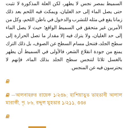
السميط
بمصر
نجس
لا
يطهر،
لكن
العلة
المذكورة
لا
تثبت
حتى
يصل
الماء
إلى
حد
الغليان،
ويمكث
فيه
اللحم
بعد
ذلك
زمانا
يقع
في
مثله
للتشرب
والدخول
في
باطن
اللحم،
وكل
من
الأمرين
غير
متحقق
في
السميط
الواقع؛
حيث
لا
يصل
الماء
إلى
حد
الغليان،
ولا
يترك
فيه
إلا
مقدار
ما
تصل
الحرارة
إلى
سطح
الجلد،
فتنحل
مسام
السطح
عن
الصوف،
بل
ذلك
الترك
يمنع
من
جودة
انقلاع
الشعر،
فالأولى
في
السميط
أن
يطهر
بالغسل
ثلاثا
لتنجس
سطح
الجلد
بذلك
الماء،
فإنهم
لا
.
يحترسون
فيه
عن
المنجس
আলবাহরুর রায়েক ১/২৩৯
;
হাশিয়াতুত তাহতাবী আলাল
—
মারাকী
,
পৃ. ৮৬
,
রদ্দুল মুহতার ১/২১১
,
৩৩৪