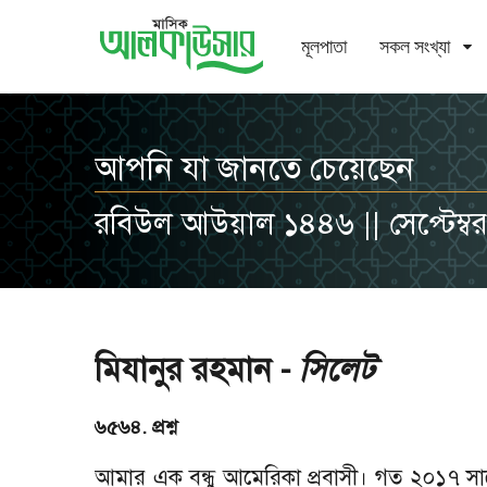
মূলপাতা
সকল সংখ্যা
আপনি যা জানতে চেয়েছেন
রবিউল আউয়াল ১৪৪৬ || সেপ্টেম্ব
মিযানুর রহমান -
সিলেট
৬৫৬৪. প্রশ্ন
আমার এক বন্ধু আমেরিকা প্রবাসী। গত ২০১৭ সালে