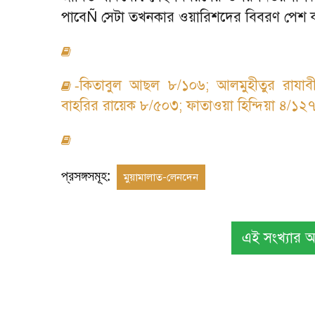
পাবে
Ñ
সেটা তখনকার ওয়ারিশদের বিবরণ পেশ ক
কিতাবুল আছল ৮/১০৬
;
আলমুহীতুর রাযা
-
বাহরির রায়েক ৮/৫০৩
;
ফাতাওয়া হিন্দিয়া ৪/১২
প্রসঙ্গসমূহ:
মুয়ামালাত-লেনদেন
এই সংখ্যার অন্য