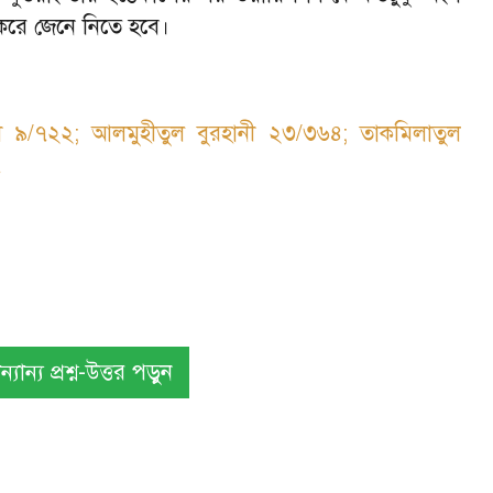
রে জেনে নিতে হবে।
বী ৯/৭২২
;
আলমুহীতুল বুরহানী ২৩/৩৬৪
;
তাকমিলাতুল
৭
ান্য প্রশ্ন-উত্তর পড়ুন