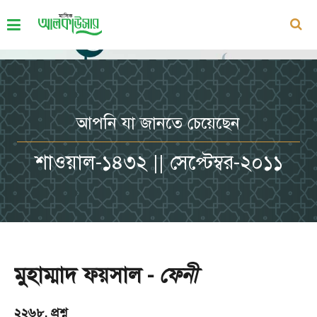
আপনি যা জানতে চেয়েছেন
শাওয়াল-১৪৩২ || সেপ্টেম্বর-২০১১
মুহাম্মাদ ফয়সাল -
ফেনী
২২৬৮. প্রশ্ন