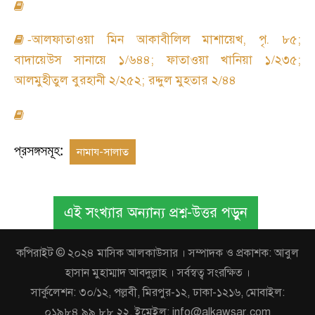
আলফাতাওয়া মিন আকাবীলিল মাশায়েখ
,
পৃ. ৮৫
;
-
বাদায়েউস সানায়ে ১/৬৪৪
;
ফাতাওয়া খানিয়া ১/২৩৫
;
আলমুহীতুল বুরহানী ২/২৫২
;
রদ্দুল মুহতার ২/৪৪
প্রসঙ্গসমূহ:
নামায-সালাত
এই সংখ্যার অন্যান্য প্রশ্ন-উত্তর পড়ুন
কপিরাইট © ২০২৪ মাসিক আলকাউসার । সম্পাদক ও প্রকাশক: আবুল
হাসান মুহাম্মাদ আবদুল্লাহ । সর্বস্বত্ব সংরক্ষিত ।
সার্কুলেশন: ৩০/১২, পল্লবী, মিরপুর-১২, ঢাকা-১২১৬, মোবাইল:
০১৯৮৪ ৯৯ ৮৮ ২২, ইমেইল: info@alkawsar.com