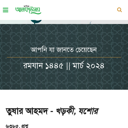
আপনি যা জানতে চেয়েছেন
রমযান ১৪৪৫ || মার্চ ২০২৪
তুষার আহমদ -
খড়কী, যশোর
৬৩৮৫. প্রশ্ন