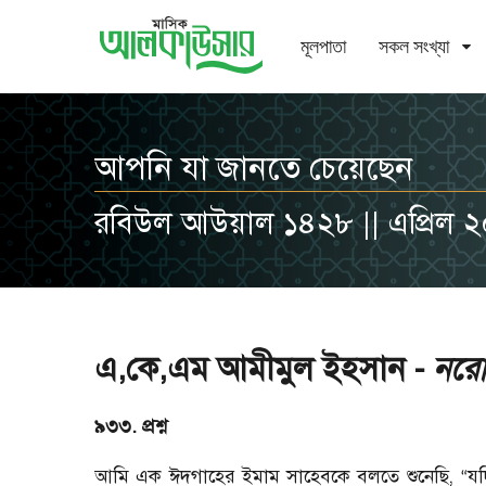
মূলপাতা
সকল সংখ্যা
আপনি যা জানতে চেয়েছেন
রবিউল আউয়াল ১৪২৮ || এপ্রিল 
এ,কে,এম আমীমুল ইহসান -
নরোত
৯৩৩. প্রশ্ন
আমি এক ঈদগাহের ইমাম সাহেবকে বলতে শুনেছি
,
যদ
“