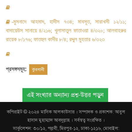
-মুসনাদে আহমাদ
,
হাদীস ৭৩৪
;
মাবসূত
,
সারাখসী ১২/১১
;
বাদায়েউস সানায়ে ৪/২১৬
;
খুলাসাতুল ফাতাওয়া ৪/৩২০
;
আলবাহরুর
রায়েক ৮/১৭৬
;
ফাতহুল কাদীর ৮/৪
;
রদ্দুল মুহতার ৬/৩২৩
প্রসঙ্গসমূহ:
কুরবানী
এই সংখ্যার অন্যান্য প্রশ্ন-উত্তর পড়ুন
কপিরাইট © ২০২৪ মাসিক আলকাউসার । সম্পাদক ও প্রকাশক: আবুল
হাসান মুহাম্মাদ আবদুল্লাহ । সর্বস্বত্ব সংরক্ষিত ।
সার্কুলেশন: ৩০/১২, পল্লবী, মিরপুর-১২, ঢাকা-১২১৬, মোবাইল: