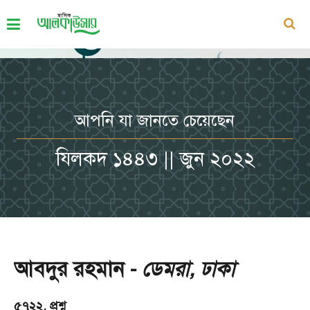
আপনি যা জানতে চেয়েছেন
যিলকদ ১৪৪৩ || জুন ২০২২
আবদুর রহমান -
ডেমরা, ঢাকা
৫৭২২. প্রশ্ন