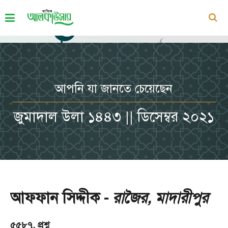
আপনি যা জানতে চেয়েছেন
জুমাদাল উলা ১৪৪৩ || ডিসেম্বর ২০২১
আফফান সিদ্দীক -
রাজৈর, মাদারীপুর
৫৫৮৭. প্রশ্ন