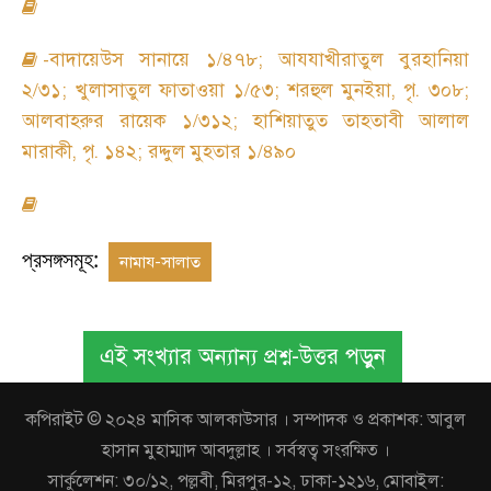
-
বাদায়েউস সানায়ে ১/৪৭৮
;
আযযাখীরাতুল বুরহানিয়া
২/৩১
;
খুলাসাতুল ফাতাওয়া ১/৫৩
;
শরহুল মুনইয়া
,
পৃ. ৩০৮
;
আলবাহরুর রায়েক ১/৩১২
;
হাশিয়াতুত তাহতাবী আলাল
মারাকী
,
পৃ. ১৪২
;
রদ্দুল মুহতার ১/৪৯০
প্রসঙ্গসমূহ:
নামায-সালাত
এই সংখ্যার অন্যান্য প্রশ্ন-উত্তর পড়ুন
কপিরাইট © ২০২৪ মাসিক আলকাউসার । সম্পাদক ও প্রকাশক: আবুল
হাসান মুহাম্মাদ আবদুল্লাহ । সর্বস্বত্ব সংরক্ষিত ।
সার্কুলেশন: ৩০/১২, পল্লবী, মিরপুর-১২, ঢাকা-১২১৬, মোবাইল: