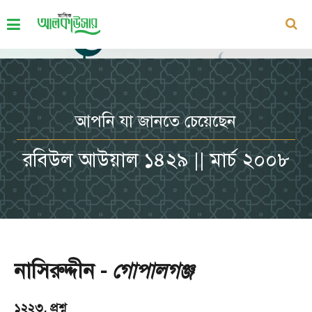
আপনি যা জানতে চেয়েছেন
রবিউল আউয়াল ১৪২৯ || মার্চ ২০০৮
নাসিরুদ্দীন -
গোপালগঞ্জ
১২২৩. প্রশ্ন