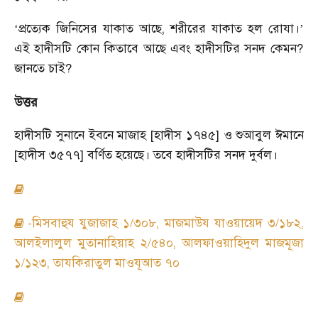
প্রত্যেক জিনিসের যাকাত আছে, শরীরের যাকাত হল রোযা।
‘
’
এই হাদীসটি কোন কিতাবে আছে এবং হাদীসটির সনদ কেমন?
জানতে চাই?
উত্তর
হাদীসটি সুনানে ইবনে মাজাহ [হাদীস ১৭৪৫] ও শুআবুল ঈমানে
[হাদীস ৩৫৭৭] বর্ণিত হয়েছে। তবে হাদীসটির সনদ দুর্বল।
-মিসবাহুয যুজাজাহ ১/৩০৮, মাজমাউয যাওয়ায়েদ ৩/১৮২,
আলইলালুল মুতানাহিয়াহ ২/৫৪০, আলফাওয়াহিদুল মাজমূজা
১/১২৩, তাযকিরাতুল মাওযূআত ৭০