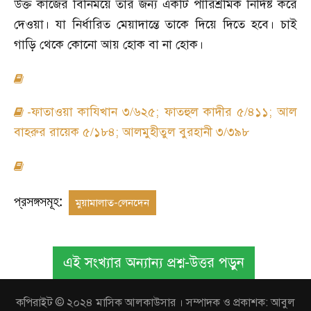
উক্ত কাজের বিনিময়ে তার জন্য একটি পারিশ্রমিক নির্দিষ্ট করে
দেওয়া। যা নির্ধারিত মেয়াদান্তে তাকে দিয়ে দিতে হবে। চাই
গাড়ি থেকে কোনো আয় হোক বা না হোক।
-ফাতাওয়া কাযিখান ৩/৬২৫; ফাতহুল কাদীর ৫/৪১১; আল
বাহরুর রায়েক ৫/১৮৪; আলমুহীতুল বুরহানী ৩/৩৯৮
প্রসঙ্গসমূহ:
মুয়ামালাত-লেনদেন
এই সংখ্যার অন্যান্য প্রশ্ন-উত্তর পড়ুন
কপিরাইট © ২০২৪ মাসিক আলকাউসার । সম্পাদক ও প্রকাশক: আবুল