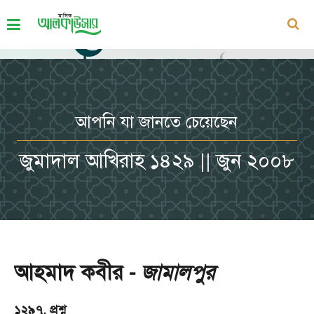
আপনি যা জানতে চেয়েছেন
জুমাদাল আখিরাহ ১৪২৯ || জুন ২০০৮
আহমাদ কবীর -
জামালপুর
১২৯৭. প্রশ্ন