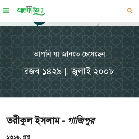
আপনি যা জানতে চেয়েছেন
রজব ১৪২৯ || জুলাই ২০০৮
তরীকুল ইসলাম -
গাজিপুর
১৩১৬. প্রশ্ন