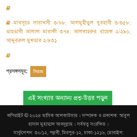
-মাবসূতে সারাখসী ৩/৬৮; আলমুহীতুল বুরহানী ৩/৩৫৮;
তাহতাবী আলাল মারাকী ৩৭৪; আলবাহরুর রায়েক ২/২৯০;
আদ্দুররুল মুখতার ২/৪৩১
প্রসঙ্গসমূহ:
সিয়াম
এই সংখ্যার অন্যান্য প্রশ্ন-উত্তর পড়ুন
কপিরাইট © ২০২৪ মাসিক আলকাউসার । সম্পাদক ও প্রকাশক: আবুল
হাসান মুহাম্মাদ আবদুল্লাহ । সর্বস্বত্ব সংরক্ষিত ।
সার্কুলেশন: ৩০/১২, পল্লবী, মিরপুর-১২, ঢাকা-১২১৬, মোবাইল: