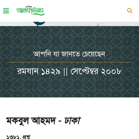
আপনি যা জানতে চেয়েছেন
রমযান ১৪২৯ || সেপ্টেম্বর ২০০৮
মকবুল আহমদ -
ঢাকা
১৩৮১. প্রশ্ন