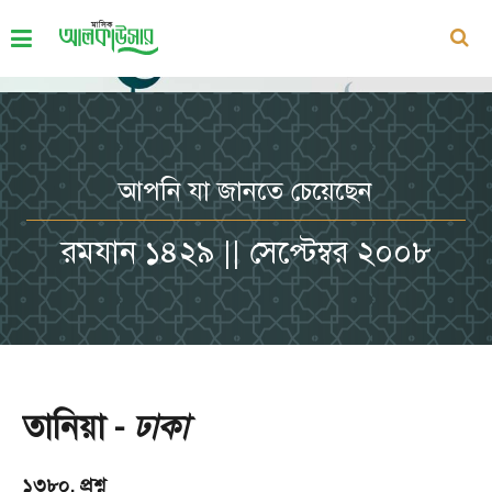
আপনি যা জানতে চেয়েছেন
রমযান ১৪২৯ || সেপ্টেম্বর ২০০৮
তানিয়া -
ঢাকা
১৩৮০. প্রশ্ন