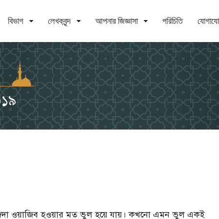
বিভাগ
লেখকবৃন্দ
আপনার জিজ্ঞাসা
পরিচিতি
যোগায
০১৯
িজদা ওয়াজিব হওয়ার মত ভুল হয়ে যায়। কখনো এমন ভুল একই