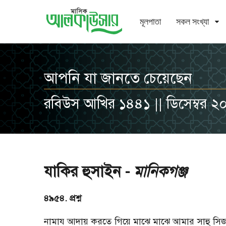
মূলপাতা
সকল সংখ্যা
আপনি যা জানতে চেয়েছেন
রবিউস আখির ১৪৪১ || ডিসেম্বর ২
যাকির হুসাইন -
মানিকগঞ্জ
৪৯৫৪. প্রশ্ন
নামায আদায় করতে গিয়ে মাঝে মাঝে আমার সাহু স