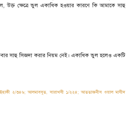
 উক্ত ক্ষেত্রে ভুল একাধিক হওয়ার কারণে কি আমাকে সাহু
বার সাহু সিজদা করার নিয়ম নেই। একাধিক ভুল হলেও একটি
 বাইহাকী ২/৩৪৬; আলমাবসূত, সারাখসী ১/২২৪; আততাজনীস ওয়াল মাযীদ