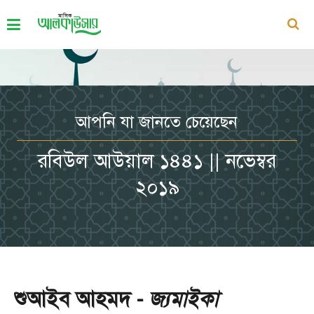
আপনি যা জানতে চেয়েছেন
রবিউল আউয়াল ১৪৪১ || নভেম্বর
২০১৯
শুআইব আহমদ -
জ্যমাইকা