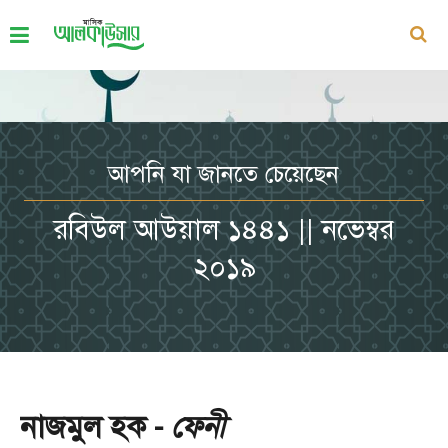
আপনি যা জানতে চেয়েছেন
রবিউল আউয়াল ১৪৪১ || নভেম্বর
২০১৯
নাজমুল হক -
ফেনী