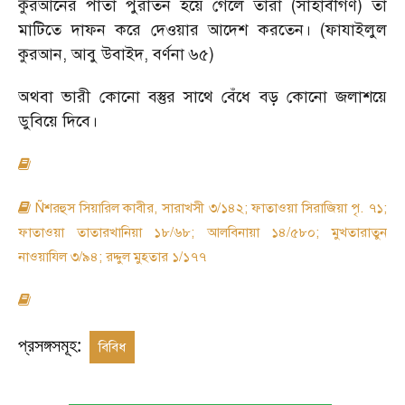
কুরআনের পাতা পুরাতন হয়ে গেলে তারা (সাহাবীগণ) তা
মাটিতে দাফন করে দেওয়ার আদেশ করতেন। (ফাযাইলুল
কুরআন, আবু উবাইদ, বর্ণনা ৬৫)
অথবা ভারী কোনো বস্তুর সাথে বেঁধে বড় কোনো জলাশয়ে
ডুবিয়ে দিবে।
Ñশরহুস সিয়ারিল কাবীর, সারাখসী ৩/১৪২; ফাতাওয়া সিরাজিয়া পৃ. ৭১;
ফাতাওয়া তাতারখানিয়া ১৮/৬৮; আলবিনায়া ১৪/৫৮০; মুখতারাতুন
নাওয়াযিল ৩/৯৪; রদ্দুল মুহতার ১/১৭৭
প্রসঙ্গসমূহ:
বিবিধ