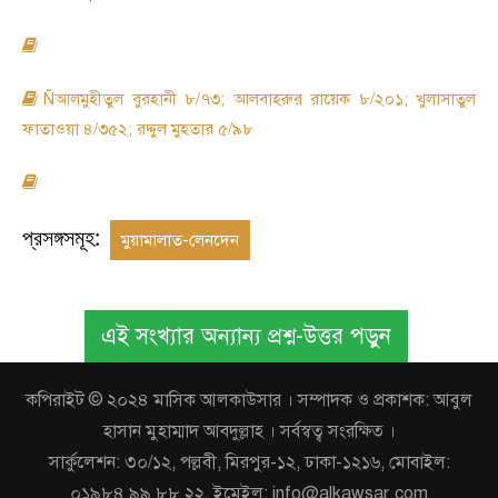
Ñআলমুহীতুল বুরহানী ৮/৭৩; আলবাহরুর রায়েক ৮/২০১; খুলাসাতুল
ফাতাওয়া ৪/৩৫২; রদ্দুল মুহতার ৫/৯৮
প্রসঙ্গসমূহ:
মুয়ামালাত-লেনদেন
এই সংখ্যার অন্যান্য প্রশ্ন-উত্তর পড়ুন
কপিরাইট © ২০২৪ মাসিক আলকাউসার । সম্পাদক ও প্রকাশক: আবুল
হাসান মুহাম্মাদ আবদুল্লাহ । সর্বস্বত্ব সংরক্ষিত ।
সার্কুলেশন: ৩০/১২, পল্লবী, মিরপুর-১২, ঢাকা-১২১৬, মোবাইল:
০১৯৮৪ ৯৯ ৮৮ ২২, ইমেইল: info@alkawsar.com