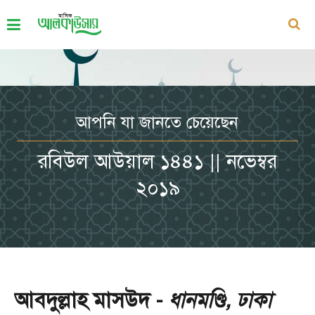
আপনি যা জানতে চেয়েছেন
রবিউল আউয়াল ১৪৪১ || নভেম্বর
২০১৯
আবদুল্লাহ মাসউদ -
ধানমণ্ডি, ঢাকা