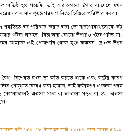
েক অতিষ্ঠ হয়ে পড়েছি। তাই আর কোনো উপায় না দেখে এখন
ঘরের সব সামান ফুটন্ত গরম পানিতে ভিজিয়ে পরিষ্কার করব।
 পদ্ধতিতে ঘর পরিষ্কার করার দ্বারা তো ছারপোকাগুলোকে কষ্ট
মার খটকা লাগছে। কিন্তু অন্য কোনো উপায়ও খুঁজে পাচ্ছি না।
সাহেব আমাকে এই পেরেশানি থেকে মুক্ত করবেন। দ্রæত উত্তর
লা বৈধ। বিশেষত যখন তা ক্ষতি করতে থাকে এবং কষ্টের কারণ
 দিয়ে পোড়াতে নিষেধ করা হয়েছে, তাই ফকীহগণ এক্ষেত্রে গরম
ন্য কোনোভাবেই এগুলো মারা বা তাড়ানো সম্ভব না হয়, তাহলে
হবে।
ফাতহুল বারী ৪/৪৫, ৪৮; উমদাতুল কারী ১০/১৮৪; রদ্দুল মুহতার ৪/১২৯;