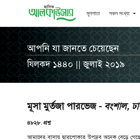
মূলপাতা
সকল সংখ্যা
আপনি যা জানতে চেয়েছেন
যিলকদ ১৪৪০ || জুলাই ২০১৯
মূসা মুর্তজা পারভেজ -
বংশাল, ঢা
৪৮২৮. প্রশ্ন
আমাদের বাসায় ছারপোকার উপদ্রব অনেক বেড়ে গেছে।