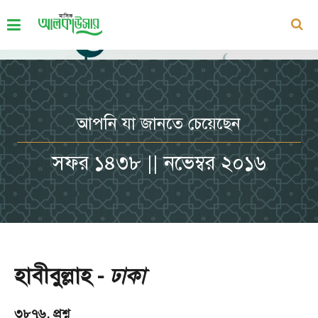
আপনি যা জানতে চেয়েছেন
সফর ১৪৩৮ || নভেম্বর ২০১৬
হাবীবুল্লাহ -
ঢাকা
৩৮৭৬. প্রশ্ন