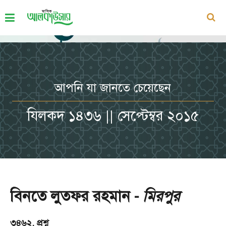
আপনি যা জানতে চেয়েছেন
যিলকদ ১৪৩৬ || সেপ্টেম্বর ২০১৫
বিনতে লুতফর রহমান -
মিরপুর
৩৪৬২. প্রশ্ন