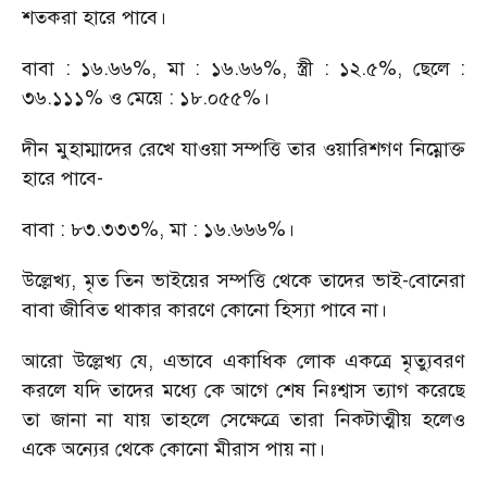
শতকরা হারে পাবে।
বাবা : ১৬.৬৬%
,
মা : ১৬.৬৬%
,
স্ত্রী : ১২.৫%
,
ছেলে :
৩৬.১১১% ও মেয়ে : ১৮.০৫৫%।
দীন মুহাম্মাদের রেখে যাওয়া সম্পত্তি তার ওয়ারিশগণ নিম্নোক্ত
হারে পাবে
-
বাবা : ৮৩.৩৩৩%
,
মা : ১৬.৬৬৬%।
উল্লেখ্য
,
মৃত তিন ভাইয়ের সম্পত্তি থেকে তাদের ভাই-বোনেরা
বাবা জীবিত থাকার কারণে কোনো হিস্যা পাবে না।
আরো উল্লেখ্য যে
,
এভাবে একাধিক লোক একত্রে মৃত্যুবরণ
করলে যদি তাদের মধ্যে কে আগে শেষ নিঃশ্বাস ত্যাগ করেছে
তা জানা না যায় তাহলে সেক্ষেত্রে তারা নিকটাত্মীয় হলেও
একে অন্যের থেকে কোনো মীরাস পায় না।