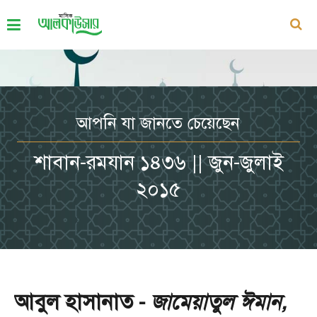
আপনি যা জানতে চেয়েছেন
শাবান-রমযান ১৪৩৬ || জুন-জুলাই
২০১৫
আবুল হাসানাত -
জামেয়াতুল ঈমান,