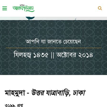
আপনি যা জানতে চেয়েছেন
যিলহজ্ব ১৪৩৫ || অক্টোবর ২০১৪
মাহমুদা -
উত্তর যাত্রাবাড়ি, ঢাকা
৩১৯৯. প্রশ্ন