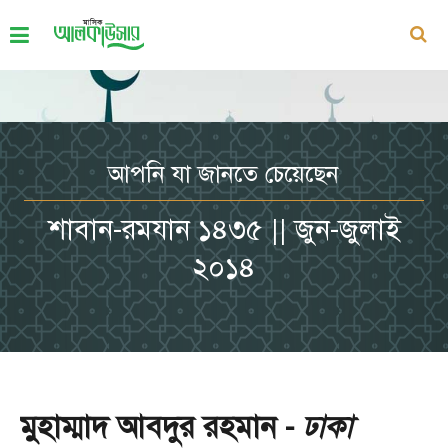
আপনি যা জানতে চেয়েছেন
শাবান-রমযান ১৪৩৫ || জুন-জুলাই
২০১৪
মুহাম্মাদ আবদুর রহমান -
ঢাকা