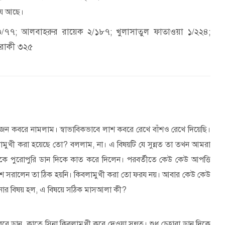
য়েয আছে।
ী ৩/৭৭; আলবাহরুর রায়েক ২/১৮৭; খুলাসাতুল ফাতাওয়া ১/২২৪;
ারাকী ৩২৫
জন কবরে নামলাম। স্বাভাবিকভাবে লাশ কবরে রেখে বাঁশও রেখে দিয়েছি।
ামুখী করা হয়েছে তো
?
বললাম
,
না। এ বিষয়টি যে সুন্নত তা তখন আমরা
াকে পুরোপুরি ডান দিকে কাত করে দিলেন। পরবর্তীতে কেউ কেউ আপত্তি
 বাঁশ সরালেন তা ঠিক হয়নি। কিবলামুখী করা তো ফরয নয়। আবার কেউ কেউ
নার বিষয় হল
,
এ বিষয়ে সঠিক মাসআলা কী
?
কবরে ডান কাতে সিনা কিবলামুখী করে দেওয়া সুন্নত। শুধু চেহারা ডান দিকে