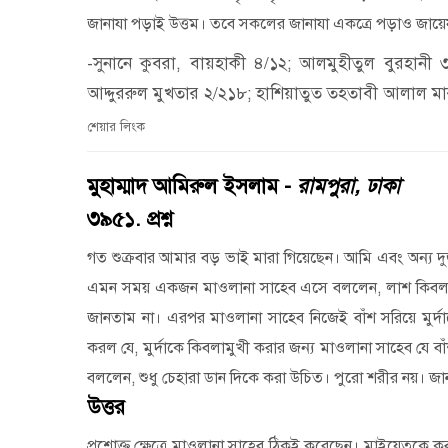
জানাযা পড়াই উত্তম। তবে সকলের জানাযা একত্রে পড়াও জা
-সুনানে কুবরা, বায়হাকী ৪/১২; আলমুহীতুল বুরহান
আদ্দুররুল মুখতার ২/২১৮; হাশিয়াতুত তহতাবী আলাল ম
শেয়ার লিংক
মুহাম্মাদ আমিরুল ইসলাম -
রামপুরা, ঢাকা
৩৯৫১. প্রশ্ন
গত শুক্রবার আমার বড় ভাই মারা গিয়েছেন। আমি এবং অন্য দু
এমন সময় একজন মাওলানা সাহেব এসে বললেন
,
লাশ কিবল
জানতাম না। এরপর মাওলানা সাহেব নিজেই বাঁশ সরিয়ে মুর্দ
করল যে
,
মুর্দাকে কিবলামুখী করার জন্য মাওলানা সাহেব যে
বললেন
,
শুধু চেহারা ডান দিকে করা উচিত। পুরো শরীর নয়। জা
উত্তর
প্রশ্নোক্ত ক্ষেত্রে মাওলানা সাহেব ঠিকই করেছেন। মাইয়েতকে 