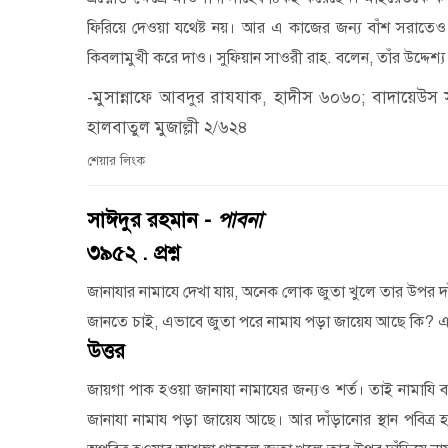
ফিরিয়ে দেওয়া যথেষ্ট নয়। আর এ কাজের জন্য বাঁশ সরাতেও
কিবলামুখী করে দাও। সুফিয়ান সাওরী রাহ. বলেন
,
তাঁর উদ্দেশ্
-মুসান্নাফে আবদুর রাযযাক, হাদীস ৬০৬০; বাদায়েউস
হালবাতুল মুজাল্লী ২/৬২৪
শেয়ার লিংক
সাঈদুর রহমান -
পাবনা
৩৯৫২ . প্রশ্ন
জানাযার নামাযে দেখা যায়
,
অনেক লোক জুতা খুলে তার উপর দা
জানতে চাই
,
এভাবে জুতা পরে নামায পড়া জায়েয আছে কি
?
এ
উত্তর
জায়গা পাক হওয়া জানাযা নামাযের জন্যও শর্ত। তাই নামাযি ব্
জানাযা নামায পড়া জায়েয আছে। আর দাঁড়ানোর স্থান পবিত্র 