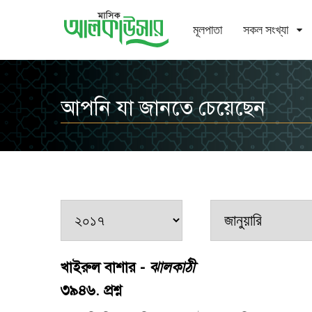
মূলপাতা
সকল সংখ্যা
আপনি যা জানতে চেয়েছেন
খাইরুল বাশার -
ঝালকাঠী
৩৯৪৬. প্রশ্ন