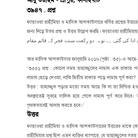
আবু শুরাইম -
শ্রীপুর, কানাইঘাট
৩৯৪৭ . প্রশ্ন
ফাতাওয়া রাহীমিয়া ও মাসিক আলকাউসারে বর্ণিত প্রশ্নের উত্ত
জন্য নিম্নে উভয় প্রশ্ন ও উত্তর উল্লেখ করছি। ফাতাওয়া রাহীমি
ادا
کی
گئی
ہے
تو
یہ
دو
رکعت
سنت
فجر
کے
قائم
مقام
আর মাসিক আলকাউসার জানুয়ারি ২০১৬ (পৃষ্ঠা : ৩৫)-এ আছে
‘
৩৫৫১ প্রশ্ন : কোনো সময় তাহাজ্জুদের নামায এক রাকাত প
নামায ছেড়ে দেওয়া
,
নাকি দ্বিতীয় রাকাত পড়ে নামায পূর্ণ করা
?
উত্তর : তাহাজ্জুদ পড়ার মতো সময় আছে কি না তা নিশ্চিত হ
অবস্থাতেই সুবহে সাদিক হয়ে গেলে নামায পূর্ণ করে নিবে।
পৃথকভাবেই আদায় করতে হবে।
’
উত্তর
ফাতাওয়া রাহীমিয়া ও মাসিক আলকাউসারের উত্তরের মাঝে কোনো 
রাহীমিয়ার প্রশ্ন ছিল এমন ব্যক্তির ব্যাপারে
,
যে তাহাজ্জুদের সম