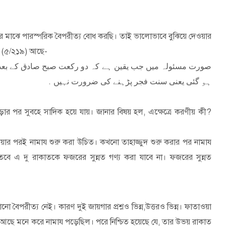
রের মাঝে পারস্পরিক বৈপরীত্য বোধ করছি। তাই ভালোভাবে বুঝিয়ে দেওয়ার
য়ায় (৫/২১৯) আছে
-
صورت
مسئولہ
میں
جب
يقین
ہے
کہ
دو
رکعت
صبح
صادق
کے
بعد
.
ہو
گئی
یعنی
سنت
فجر
پڑہنے
کی
ضرورت
نہیں
-
ড়ার পর সুবহে সাদিক হয়ে যায়। জানার বিষয় হল
,
এক্ষেত্রে করণীয় কী
?
ওয়ার পরই নামায শুরু করা উচিত। কখনো তাহাজ্জুদ শুরু করার পর নামায
 তবে এ দু রাকাতকে ফজরের সুন্নত গণ্য করা যাবে না। ফজরের সুন্নত
বৈপরীত্য নেই। কারণ দুই জায়গার প্রশ্নও ভিন্ন
,
উত্তরও ভিন্ন। ফাতাওয়া
য় আছে মনে করে নামায পড়েছিল। পরে নিশ্চিত হয়েছে যে
,
তার উভয় রাকাত