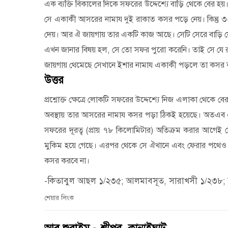
এক ব্যক্তি বিকালের দিকে সফরের উদ্দেশ্যে বাড়ি থেকে বে
সে একাকী আসরের নামায দুই রাকাত কসর পড়ে নেয়। কিন্ত
দেয়। আর ঐ জায়গায় তার একটি কাজ আছে। সেটি সেরে বাড়ি যে
এখন জানার বিষয় হল
,
সে তো সফর পুরো করেনি। তাই সে যে 
জায়গায় থেমেছে সেখানে ইশার নামায একাকী পড়লে তা কসর 
উত্তর
প্রশ্নোক্ত ক্ষেত্রে লোকটি সফরের উদ্দেশ্যে নিজ এলাকা থেকে
অবস্থায় তার আসরের নামায কসর পড়া ঠিকই হয়েছে। অতএব 
সফরের দূরত্ব (প্রায় ৭৮ কিলোমিটার) অতিক্রম করার আগেই
মুকিম হয়ে গেছে। এরপর থেকে সে ঐখানে এবং ফেরার পথেও ম
কসর করবে না।
-কিতাবুল আছল ১/২৩৫; আলমাবসূত, সারাখসী ১/২৩৮; 
শেয়ার লিংক